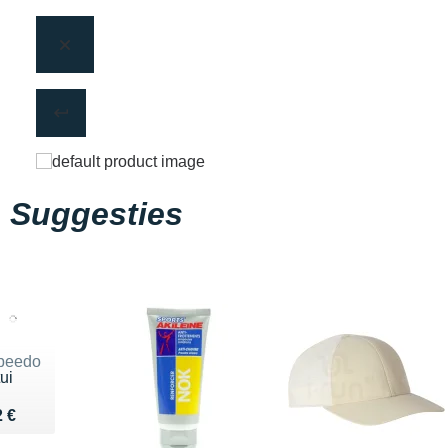
Suggesties
peedo
ui
endu 12 €
2 €