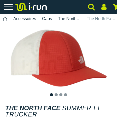
Accessoires
Caps
The North Face
The North Face Summer LT Trucker
1
2
3
4
THE NORTH FACE
SUMMER LT
TRUCKER