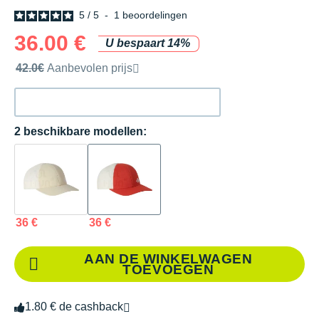
5
/
5
-
1
beoordelingen
36.00 €
U bespaart 14%
Door het merk aanbevolen verkoopprijs
42.0€
Aanbevolen prijs
2 beschikbare modellen:
36 €
36 €
AAN DE WINKELWAGEN
TOEVOEGEN
1.80 € de cashback