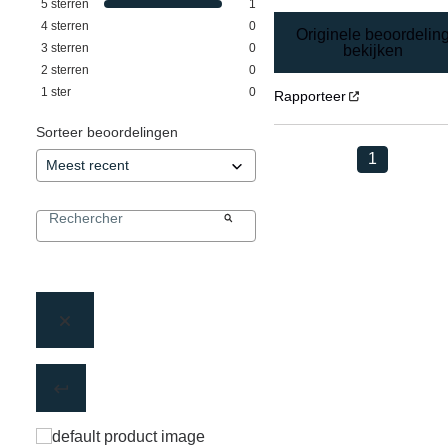
5
sterren
1
4
sterren
0
Originele beoordelin
3
sterren
0
bekijken
2
sterren
0
1
ster
0
Rapporteer
Sorteer beoordelingen
1