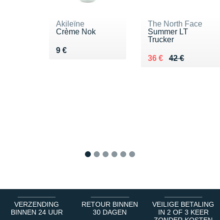
Akileïne
The North Face
Crème Nok
Summer LT
Trucker
Vendu 9 €
9 €
Au lieu de 42 €
Vendu 36 €
36 €
42 €
1
2
3
4
5
6
VERZENDING
RETOUR BINNEN
VEILIGE BETALING
BINNEN 24 UUR
30 DAGEN
IN 2 OF 3 KEER
ZONDER KOSTEN