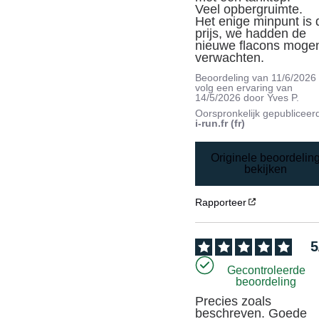
Veel opbergruimte. 

Het enige minpunt is d
prijs, we hadden de 
nieuwe flacons mogen
verwachten.
Beoordeling van
11/6/2026
volg een ervaring van
14/5/2026
door
Yves P.
Oorspronkelijk gepubliceer
i-run.fr (fr)
Originele beoordelin
bekijken
Rapporteer
5
Gecontroleerde
beoordeling
Precies zoals 
beschreven. Goede 