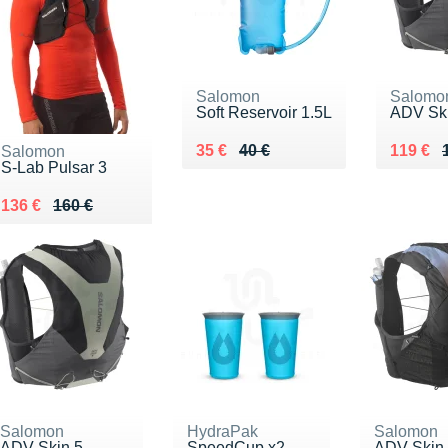
Salomon
Salomo
Soft Reservoir 1.5L
ADV Sk
Au lieu de 40 €
Vendu 35 €
Au lieu
Vendu 1
35 €
40 €
119 €
Salomon
S-Lab Pulsar 3
Au lieu de 160 €
Vendu 136 €
136 €
160 €
Salomon
HydraPak
Salomon
ADV Skin 5
SpeedCup x2
ADV Skin 