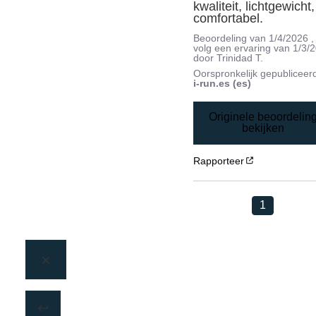
kwaliteit, lichtgewicht, 
comfortabel.
Beoordeling van
1/4/2026
,
volg een ervaring van
1/3/
door
Trinidad T.
Oorspronkelijk gepubliceer
i-run.es (es)
Originele beoordelin
bekijken
Rapporteer
1