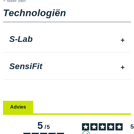
Meer zien
Technologiën
S-Lab
SensiFit
Advies
5
5
/
5