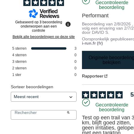
Gecontroleerde
beoordeling
Performant
Gebaseerd op
3
beoordeling
Beoordeling van
2/8/2026
,
onderworpen aan een
volg een ervaring van
2/7/
controle
door
DAVID S.
Bekijk alle beoordelingen op deze site
Oorspronkelijk gepubliceer
i-run.fr (fr)
5
sterren
3
4
sterren
0
Originele beoordelin
3
sterren
0
bekijken
2
sterren
0
1
ster
0
Rapporteer
Sorteer beoordelingen
5
Gecontroleerde
beoordeling
Test op een trail van 3
km, blijft goed zitten, 
geen irritaties, gelope
met een tanktop. 
