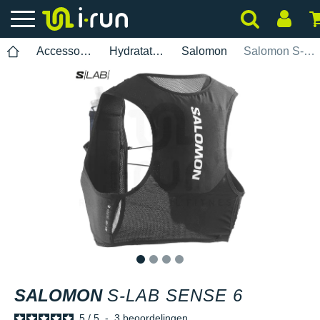
Accessoires
Hydratatie-zakken
Salomon
Salomon S-Lab Sense 6
1
2
3
4
SALOMON
S-LAB SENSE 6
5
/
5
-
3
beoordelingen