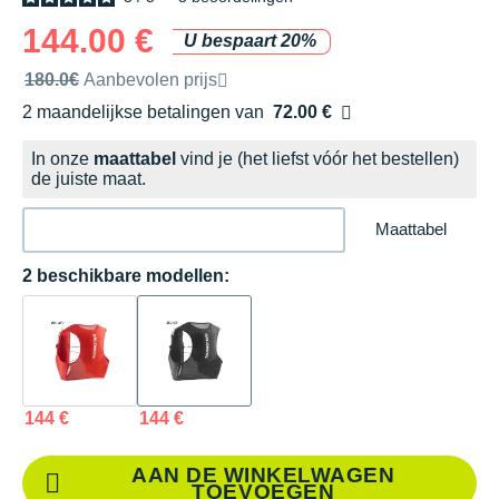
144.00 €
U bespaart 20%
Door het merk aanbevolen verkoopprijs
180.0€
Aanbevolen prijs
2 maandelijkse betalingen van
72.00 €
zonder kosten
In onze
maattabel
vind je (het liefst vóór het bestellen)
de juiste maat.
Maattabel
2 beschikbare modellen:
144 €
144 €
AAN DE WINKELWAGEN
TOEVOEGEN