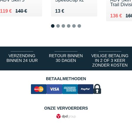
Trail Divis
Au lieu de 140 €
Vendu 119 €
Vendu 13 €
119 €
140 €
13 €
Au lieu de
Vendu 13
136 €
16
1
2
3
4
5
6
VERZENDING
RETOUR BINNEN
VEILIGE BETALING
BINNEN 24 UUR
30 DAGEN
IN 2 OF 3 KEER
ZONDER KOSTEN
BETAALMETHODEN
ONZE VERVOERDERS