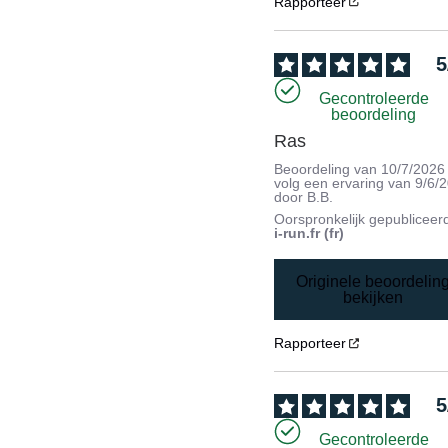
Rapporteer
5
Gecontroleerde
beoordeling
Ras
Beoordeling van
10/7/2026
volg een ervaring van
9/6/
door
B.B.
Oorspronkelijk gepubliceer
i-run.fr (fr)
Originele beoordelin
bekijken
Rapporteer
5
Gecontroleerde