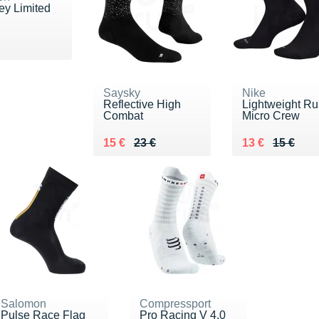
ey Limited
20 €
Saysky
Nike
Reflective High
Lightweight R
Combat
Micro Crew
Au lieu de 23 €
Vendu 15 €
Au lieu de 15 
Vendu 13 €
15 €
23 €
13 €
15 €
Salomon
Compressport
Pulse Race Flag
Pro Racing V 4.0