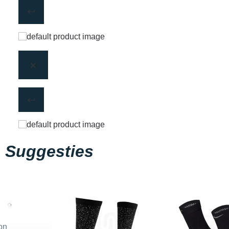
Suggesties
on