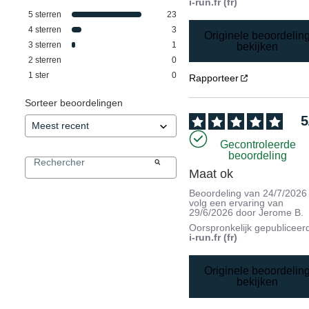
i-run.fr (fr)
5
sterren
23
4
sterren
3
Originele beoordelin
3
sterren
1
bekijken
2
sterren
0
1
ster
0
Rapporteer
Sorteer beoordelingen
5
Gecontroleerde
beoordeling
Maat ok
Beoordeling van
24/7/2026
volg een ervaring van
29/6/2026
door
Jerome B.
Oorspronkelijk gepubliceer
i-run.fr (fr)
Originele beoordelin
bekijken