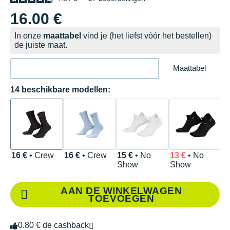
16.00 €
In onze
maattabel
vind je (het liefst vóór het bestellen)
de juiste maat.
Maattabel
14 beschikbare modellen:
16 €
• Crew
16 €
• Crew
15 €
• No
13 €
• No
1
Show
Show
C
AAN DE WINKELWAGEN
TOEVOEGEN
0.80 € de cashback