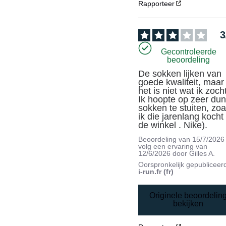
Rapporteer
3
Gecontroleerde
beoordeling
De sokken lijken van 
goede kwaliteit, maar 
het is niet wat ik zocht
Ik hoopte op zeer dun
sokken te stuiten, zoal
ik die jarenlang kocht (
de winkel . Nike).
Beoordeling van
15/7/2026
volg een ervaring van
12/6/2026
door
Gilles A.
Oorspronkelijk gepubliceer
i-run.fr (fr)
Originele beoordelin
bekijken