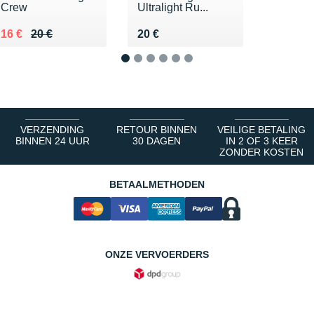
Crew
Ultralight Ru...
Au lieu de 20 €
Vendu 16 €
Vendu 20 €
16 €
20 €
20 €
1
2
3
4
5
6
VERZENDING
RETOUR BINNEN
VEILIGE BETALING
BINNEN 24 UUR
30 DAGEN
IN 2 OF 3 KEER
ZONDER KOSTEN
BETAALMETHODEN
ONZE VERVOERDERS