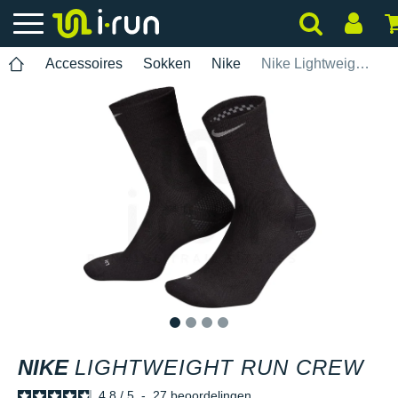
Accessoires
Sokken
Nike
Nike Lightweight Run Crew
1
2
3
4
NIKE
LIGHTWEIGHT RUN CREW
4.8
/
5
-
27
beoordelingen