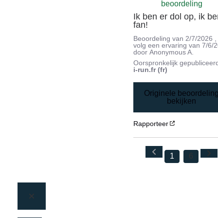
beoordeling
Ik ben er dol op, ik be
fan!
Beoordeling van
2/7/2026
,
volg een ervaring van
7/6/
door
Anonymous A.
Oorspronkelijk gepubliceer
i-run.fr (fr)
Originele beoordelin
bekijken
Rapporteer
1
6