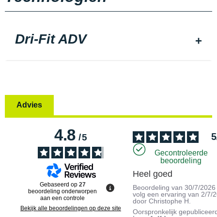
Dri-Fit ADV
Advies
4.8
5
/
5
Gecontroleerde
beoordeling
Heel goed
Gebaseerd op
27
Beoordeling van
30/7/2026
beoordeling onderworpen
volg een ervaring van
2/7/
aan een controle
door
Christophe H.
Bekijk alle beoordelingen op deze site
Oorspronkelijk gepubliceer