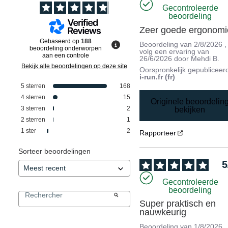
Gecontroleerde
beoordeling
Zeer goede ergonomi
Gebaseerd op
188
Beoordeling van
2/8/2026
,
beoordeling onderworpen
volg een ervaring van
aan een controle
26/6/2026
door
Mehdi B.
Bekijk alle beoordelingen op deze site
Oorspronkelijk gepubliceer
i-run.fr (fr)
5
sterren
168
4
sterren
15
Originele beoordelin
3
sterren
2
bekijken
2
sterren
1
1
ster
2
Rapporteer
Sorteer beoordelingen
5
Gecontroleerde
beoordeling
Super praktisch en 
nauwkeurig
Beoordeling van
1/8/2026
,