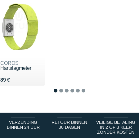
COROS
Hartslagmeter
Vendu 89 €
89 €
1
2
3
4
5
6
VERZENDING
RETOUR BINNEN
VEILIGE BETALING
BINNEN 24 UUR
30 DAGEN
IN 2 OF 3 KEER
ZONDER KOSTEN