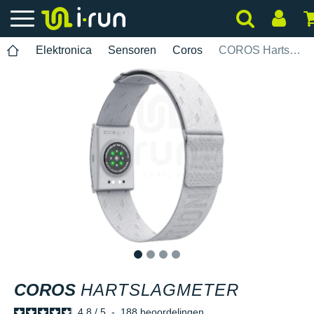
Elektronica
Sensoren
Coros
COROS Hartslagmeter
1
2
3
4
COROS
HARTSLAGMETER
4.8
/
5
-
188
beoordelingen