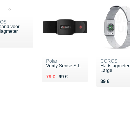
OS
band voor
slagmeter
u 15 €
Polar
COROS
Verity Sense S-L
Hartslagmeter
Large
Au lieu de 99 €
Vendu 79 €
79 €
99 €
Vendu 89 €
89 €