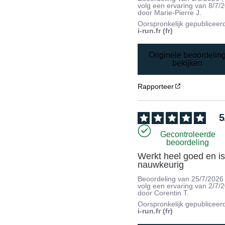
volg een ervaring van
8/7/
door
Marie-Pierre J.
Oorspronkelijk gepubliceer
i-run.fr (fr)
Originele beoordelin
bekijken
Rapporteer
5
Gecontroleerde
beoordeling
Werkt heel goed en is
nauwkeurig
Beoordeling van
25/7/2026
volg een ervaring van
2/7/
door
Corentin T.
Oorspronkelijk gepubliceer
i-run.fr (fr)