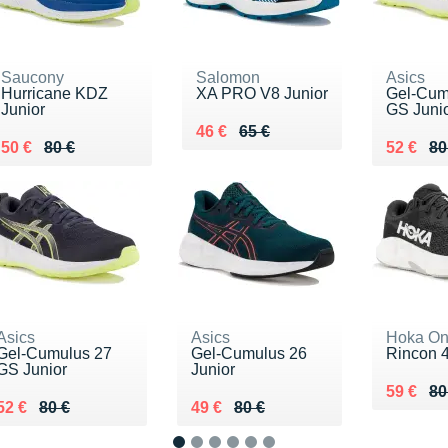
Saucony
Salomon
Asics
Hurricane KDZ
XA PRO V8 Junior
Gel-Cum
Junior
GS Juni
Au lieu de 65 €
Vendu 46 €
46 €
65 €
Au lieu de 80 €
Vendu 50 €
Au lieu 
Vendu 5
50 €
80 €
52 €
80
Asics
Asics
Hoka On
Gel-Cumulus 27
Gel-Cumulus 26
Rincon 4
GS Junior
Junior
Au lieu 
Vendu 5
59 €
80
Au lieu de 80 €
Vendu 52 €
Au lieu de 80 €
Vendu 49 €
52 €
80 €
49 €
80 €