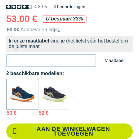
4.3
/
5
-
3
beoordelingen
53.00 €
U bespaart 33%
Door het merk aanbevolen verkoopprijs
80.0€
Aanbevolen prijs
In onze
maattabel
vind je (het liefst vóór het bestellen)
de juiste maat.
Maattabel
2 beschikbare modellen:
53 €
52 €
AAN DE WINKELWAGEN
TOEVOEGEN