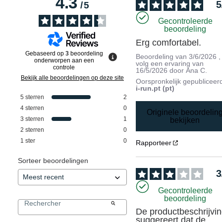
4.3
5
/
5
Gecontroleerde
beoordeling
Erg comfortabel.
Gebaseerd op
3
beoordeling
Beoordeling van
3/6/2026
,
onderworpen aan een
volg een ervaring van
controle
16/5/2026
door
Ana C.
Bekijk alle beoordelingen op deze site
Oorspronkelijk gepubliceer
i-run.pt (pt)
5
sterren
2
4
sterren
0
Originele beoordelin
3
sterren
1
bekijken
2
sterren
0
1
ster
0
Rapporteer
Sorteer beoordelingen
3
Gecontroleerde
beoordeling
De productbeschrijvin
suggereert dat de 