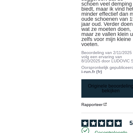
schoen veel demping 
biedt, maar ik vind het
minder effectief dan mi
oude schoenen van 15
jaar oud. Verder doen 
wat ze moeten doen, 
maar ze vallen klein uit
zelfs voor mijn kleine 
voeten.
Beoordeling van
2/11/2025
volg een ervaring van
8/10/2025
door
LUDOVIC S
Oorspronkelijk gepubliceer
i-run.fr (fr)
Originele beoordelin
bekijken
Rapporteer
5
Gecontroleerde