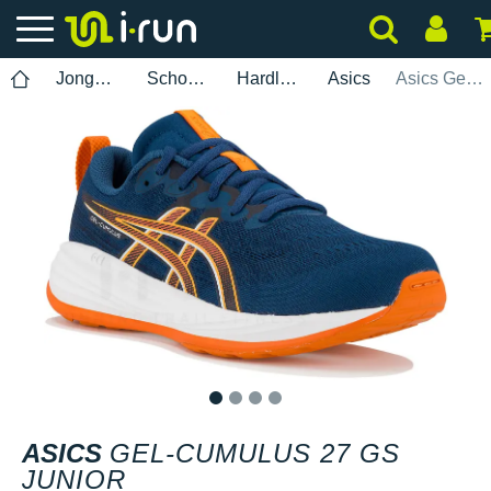
Jongens
Schoenen
Hardlopen
Asics
Asics Gel-Cumulus 27 GS Junior
1
2
3
4
ASICS
GEL-CUMULUS 27 GS
JUNIOR