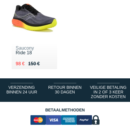
Saucony
Ride 18
Au lieu de 150 €
Vendu 98 €
98 €
150 €
VERZENDING
RETOUR BINNEN
VEILIGE BETALING
BINNEN 24 UUR
30 DAGEN
IN 2 OF 3 KEER
ZONDER KOSTEN
BETAALMETHODEN