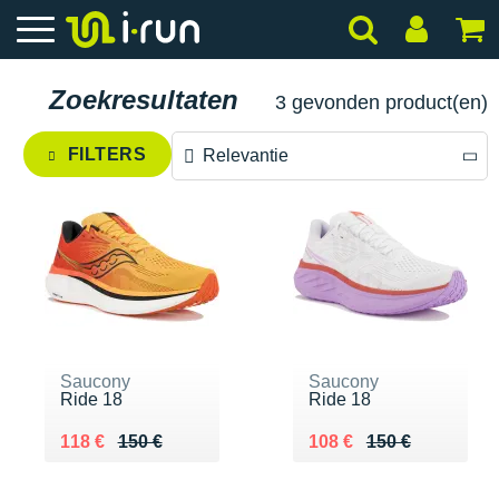
Zoekresultaten
3 gevonden product(en)
FILTERS
Relevantie
Relevantie
Prijs aflopend
Prijs oplopend
Saucony
Saucony
Ride 18
Ride 18
Au lieu de 150 €
Vendu 118 €
Au lieu de 150 €
Vendu 108 €
118 €
150 €
108 €
150 €