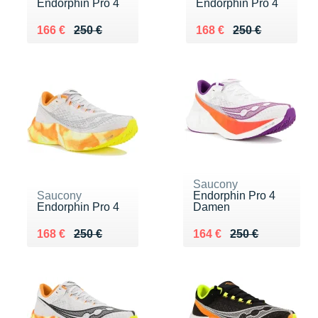
Endorphin Pro 4
Endorphin Pro 4
Au lieu de 250 €
Vendu 166 €
Au lieu de 250 €
Vendu 168 €
166 €
250 €
168 €
250 €
Saucony
Saucony
Endorphin Pro 4
Endorphin Pro 4
Damen
Au lieu de 250 €
Vendu 168 €
Au lieu de 250 €
Vendu 164 €
168 €
250 €
164 €
250 €