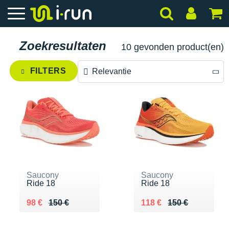
Zoekresultaten
10 gevonden product(en)
FILTERS
Relevantie
Relevantie
Prijs aflopend
Prijs oplopend
Saucony
Saucony
Ride 18
Ride 18
Au lieu de 150 €
Vendu 98 €
Au lieu de 150 €
Vendu 118 €
98 €
150 €
118 €
150 €