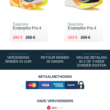
Saucony
Saucony
Endorphin Pro 4
Endorphin Pro 4
Au lieu de 250 €
Vendu 200 €
Au lieu de 250 €
Vendu 153 €
200 €
250 €
153 €
250 €
VERZENDING
RETOUR BINNEN
VEILIGE BETALING
BINNEN 24 UUR
30 DAGEN
IN 2 OF 3 KEER
ZONDER KOSTEN
BETAALMETHODEN
ONZE VERVOERDERS