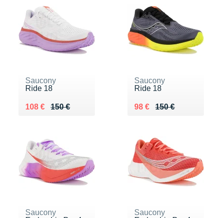
Saucony
Saucony
Ride 18
Ride 18
Au lieu de 150 €
Vendu 108 €
Au lieu de 150 €
Vendu 98 €
108 €
150 €
98 €
150 €
Saucony
Saucony