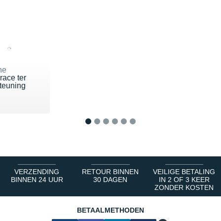
ne
race ter
teuning
20 €
1
2
3
4
5
6
VERZENDING
RETOUR BINNEN
VEILIGE BETALING
BINNEN 24 UUR
30 DAGEN
IN 2 OF 3 KEER
ZONDER KOSTEN
BETAALMETHODEN