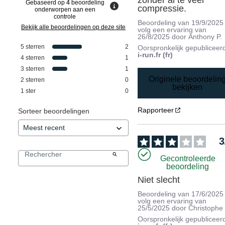
Gebaseerd op
4
beoordeling
compressie.
onderworpen aan een
controle
Beoordeling van
19/9/2025
Bekijk alle beoordelingen op deze site
volg een ervaring van
26/8/2025
door
Anthony P.
5
sterren
2
Oorspronkelijk gepubliceer
i-run.fr (fr)
4
sterren
1
3
sterren
1
Originele beoordelin
2
sterren
0
bekijken
1
ster
0
Rapporteer
Sorteer beoordelingen
3
Gecontroleerde
beoordeling
Niet slecht
Beoordeling van
17/6/2025
volg een ervaring van
25/5/2025
door
Christophe
Oorspronkelijk gepubliceer