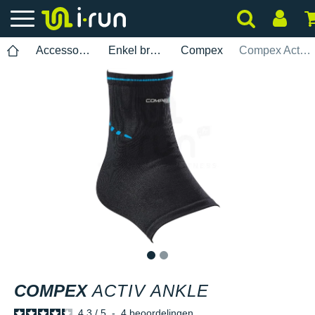
Accessoires
Enkel brace
Compex
Compex Activ Ankle
1
2
COMPEX
ACTIV ANKLE
4.3
/
5
-
4
beoordelingen