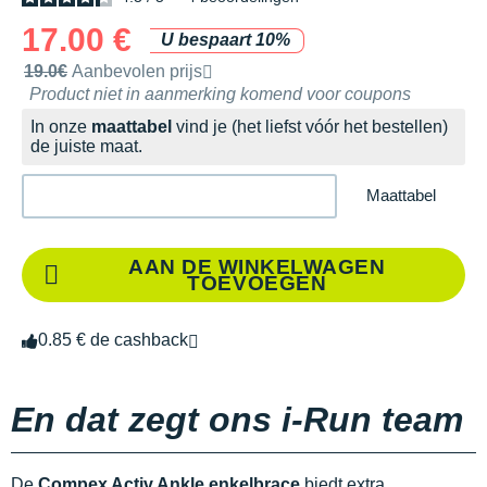
17.00 €
U bespaart 10%
Door het merk aanbevolen verkoopprijs
19.0€
Aanbevolen prijs
Product niet in aanmerking komend voor coupons
In onze
maattabel
vind je (het liefst vóór het bestellen)
de juiste maat.
Maattabel
AAN DE WINKELWAGEN
TOEVOEGEN
0.85 € de cashback
En dat zegt ons i-Run team
De
Compex Activ Ankle enkelbrace
biedt extra