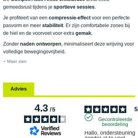
gemoedsrust tijdens je
sportieve sessies
.
Je profiteert van een
compressie-effect
voor een perfecte
pasvorm en meer
stabiliteit
. Er zijn comfortabele zones bij
de hiel en de voorvoet voor extra
gemak
.
Zonder
naden ontworpen
, minimaliseert deze wrijving voor
volledige bewegingsvrijheid.
Meer zien
Advies
4.3
5
/
5
Gecontroleerde
beoordeling
Hallo, ondersteuning 
zonder al te veel 