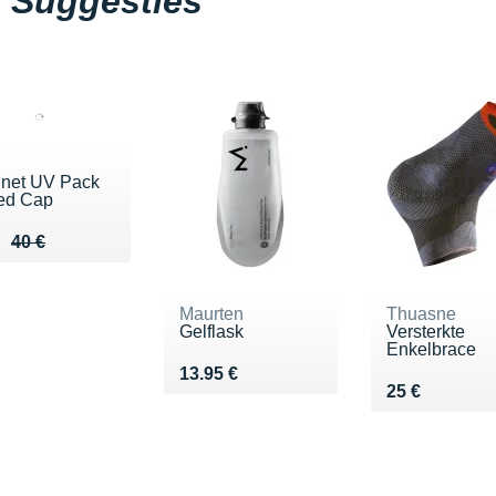
Suggesties
net UV Pack
ed Cap
ieu de 40 €
u 27 €
40 €
Maurten
Thuasne
Gelflask
Versterkte
Enkelbrace
Vendu 13.95 €
13.95 €
Vendu 25 €
25 €