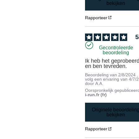
bekijken
Rapporteer
5
Gecontroleerde
beoordeling
Ik heb het geprobeerd
en ben tevreden.
Beoordeling van
2/8/2024
,
volg een ervaring van
4/7/
door
A.A.
Oorspronkelijk gepubliceer
i-run.fr (fr)
Originele beoordelin
bekijken
Rapporteer