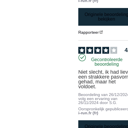
i-run.fr (fr)
Originele beoordelin
bekijken
Rapporteer
4
Gecontroleerde
beoordeling
Niet slecht, ik had liev
een strakkere pasvor
gehad, maar het 
voldoet.
Beoordeling van
26/12/202
volg een ervaring van
26/11/2024
door
S.G.
Oorspronkelijk gepubliceer
i-run.fr (fr)
Originele beoordelin