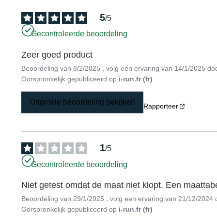
5
/
5
Gecontroleerde beoordeling
Zeer goed product
Beoordeling van
8/2/2025
, volg een ervaring van
14/1/2025
do
Oorspronkelijk gepubliceerd op
i-run.fr (fr)
Originele beoordeling bekijken
Rapporteer
1
/
5
Gecontroleerde beoordeling
Niet getest omdat de maat niet klopt. Een maattabe
Beoordeling van
29/1/2025
, volg een ervaring van
21/12/2024
Oorspronkelijk gepubliceerd op
i-run.fr (fr)