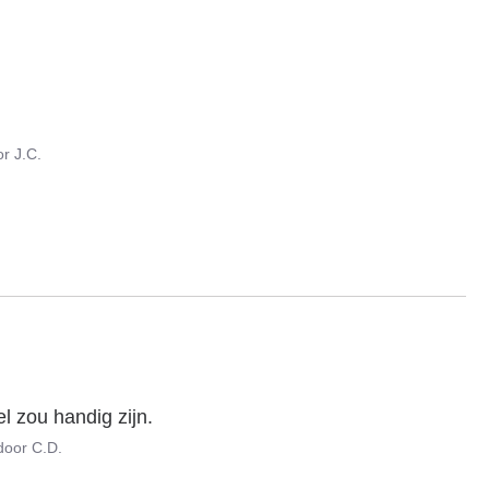
or
J.C.
l zou handig zijn.
door
C.D.