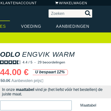
N KLANTENACCOUNT
WINKELWAGEN
RES
VOEDING
AANBIEDINGEN
ODLO
ENGVIK WARM
4.4
/
5
-
29
beoordelingen
44.00 €
U bespaart 12%
Door het merk aanbevolen verkoopprijs
50.0€
Aanbevolen prijs
In onze
maattabel
vind je (het liefst vóór het bestellen) de
juiste maat.
Maattabel