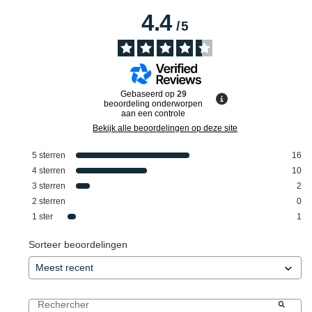
4.4
/
5
Gebaseerd op
29
beoordeling onderworpen
aan een controle
Bekijk alle beoordelingen op deze site
5
sterren
16
4
sterren
10
3
sterren
2
2
sterren
0
1
ster
1
Sorteer beoordelingen