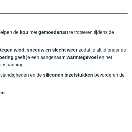
 helpen de
kou
met
gemoedsrust
te trotseren tijdens de
 tegen wind, sneeuw en slecht weer
zodat je altijd onder de
oering
geeft je een aangenaam
warmtegevoel
en het
 inspanning.
mstandigheden en de
siliconen inzetstukken
bevorderen de
en