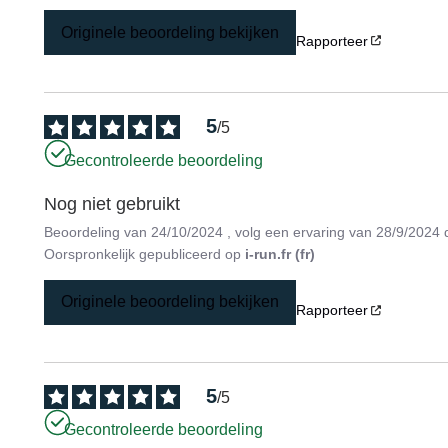
Originele beoordeling bekijken
Rapporteer
5
/
5
Gecontroleerde beoordeling
Nog niet gebruikt
Beoordeling van
24/10/2024
, volg een ervaring van
28/9/2024
Oorspronkelijk gepubliceerd op
i-run.fr (fr)
Originele beoordeling bekijken
Rapporteer
5
/
5
Gecontroleerde beoordeling