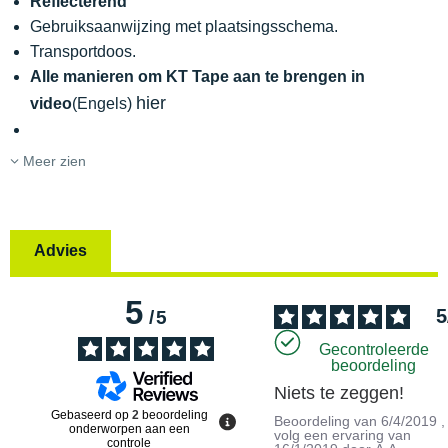
Reflecterend
Gebruiksaanwijzing met plaatsingsschema.
Transportdoos.
Alle manieren om KT Tape aan te brengen in
hier
video
(Engels)
Meer zien
Advies
5
5
/
5
Gecontroleerde
beoordeling
Niets te zeggen!
Gebaseerd op
2
beoordeling
Beoordeling van
6/4/2019
,
onderworpen aan een
volg een ervaring van
controle