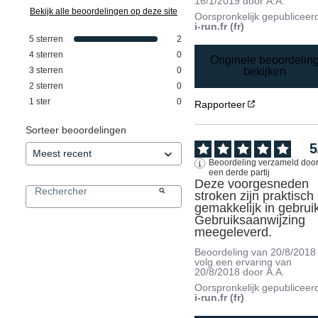
16/1/2019
door
A.A.
Bekijk alle beoordelingen op deze site
Oorspronkelijk gepubliceer
i-run.fr (fr)
5
sterren
2
4
sterren
0
Originele beoordelin
3
sterren
0
bekijken
2
sterren
0
1
ster
0
Rapporteer
Sorteer beoordelingen
5
Beoordeling verzameld doo
een derde partij
Deze voorgesneden 
stroken zijn praktisch 
gemakkelijk in gebruik
Gebruiksaanwijzing 
meegeleverd.
Beoordeling van
20/8/2018
volg een ervaring van
20/8/2018
door
A.A.
Oorspronkelijk gepubliceer
i-run.fr (fr)