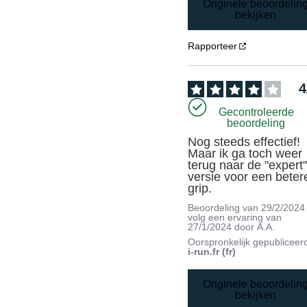
Originele beoordelin
bekijken
Rapporteer
4
Gecontroleerde
beoordeling
Nog steeds effectief! 
Maar ik ga toch weer 
terug naar de "expert"
versie voor een betere
grip.
Beoordeling van
29/2/2024
volg een ervaring van
27/1/2024
door
A.A.
Oorspronkelijk gepubliceer
i-run.fr (fr)
Originele beoordelin
bekijken