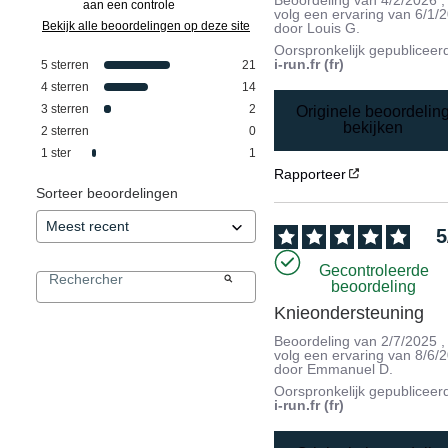
aan een controle
volg een ervaring van
6/1/
Bekijk alle beoordelingen op deze site
door
Louis G.
Oorspronkelijk gepubliceer
i-run.fr (fr)
5
sterren
21
4
sterren
14
3
sterren
2
Originele beoordelin
bekijken
2
sterren
0
1
ster
1
Rapporteer
Sorteer beoordelingen
5
Gecontroleerde
beoordeling
Knieondersteuning
Beoordeling van
2/7/2025
,
volg een ervaring van
8/6/
door
Emmanuel D.
Oorspronkelijk gepubliceer
i-run.fr (fr)