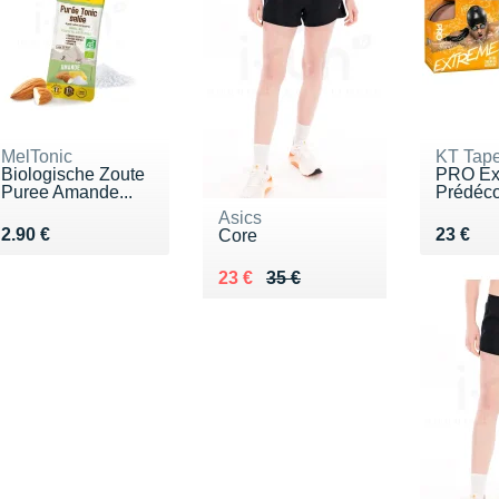
MelTonic
KT Tap
Biologische Zoute
PRO Ex
Puree Amande...
Prédéc
Asics
Vendu 2.90 €
Vendu 
2.90 €
23 €
Core
Au lieu de 35 €
Vendu 23 €
23 €
35 €