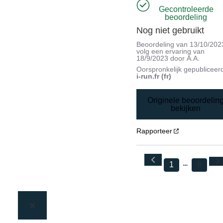
Gecontroleerde
beoordeling
Nog niet gebruikt
Beoordeling van
13/10/202
volg een ervaring van
18/9/2023
door
A.A.
Oorspronkelijk gepubliceer
i-run.fr (fr)
Originele beoordelin
bekijken
Rapporteer
1
8