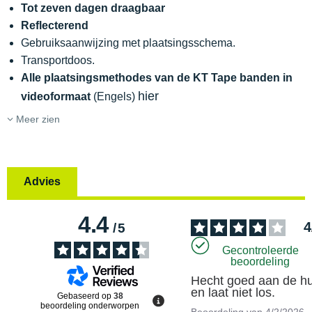
Tot zeven dagen draagbaar
Reflecterend
Gebruiksaanwijzing met plaatsingsschema.
Transportdoos.
Alle plaatsingsmethodes van de KT Tape banden in
hier
videoformaat
(Engels)
Meer zien
Advies
4.4
4
/
5
Gecontroleerde
beoordeling
Hecht goed aan de hu
en laat niet los.
Gebaseerd op
38
beoordeling onderworpen
Beoordeling van
4/2/2026
,