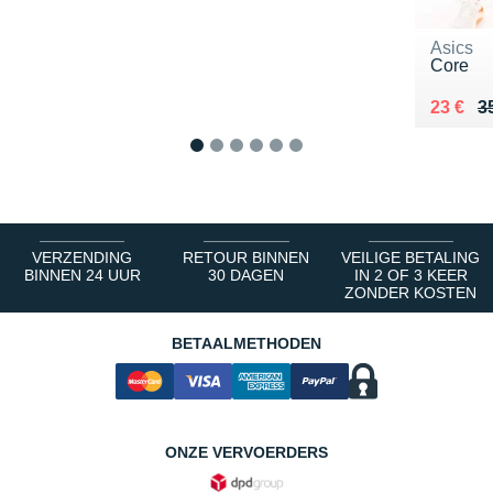
Asics
Core
Au lieu
Vendu 
23 €
3
1
2
3
4
5
6
VERZENDING
RETOUR BINNEN
VEILIGE BETALING
BINNEN 24 UUR
30 DAGEN
IN 2 OF 3 KEER
ZONDER KOSTEN
BETAALMETHODEN
ONZE VERVOERDERS