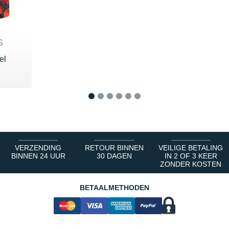
S
el
€
1
2
3
4
5
6
VERZENDING
RETOUR BINNEN
VEILIGE BETALING
BINNEN 24 UUR
30 DAGEN
IN 2 OF 3 KEER
ZONDER KOSTEN
BETAALMETHODEN