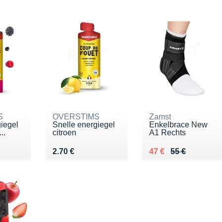
S
OVERSTIMS
Zamst
iegel
Snelle energiegel
Enkelbrace New
..
citroen
A1 Rechts
€
Vendu 2.70 €
Au lieu de 55 €
Vendu 47 €
2.70 €
47 €
55 €