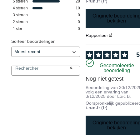
i-run.fr (fr)
5
sterren
28
4
sterren
10
3
sterren
0
Originele beoordelin
bekijken
2
sterren
0
1
ster
0
Rapporteer
Sorteer beoordelingen
5
Gecontroleerde
beoordeling
Nog niet getest
Beoordeling van
30/12/202
volg een ervaring van
3/12/2025
door
Loïc B.
Oorspronkelijk gepubliceer
i-run.fr (fr)
Originele beoordelin
bekijken