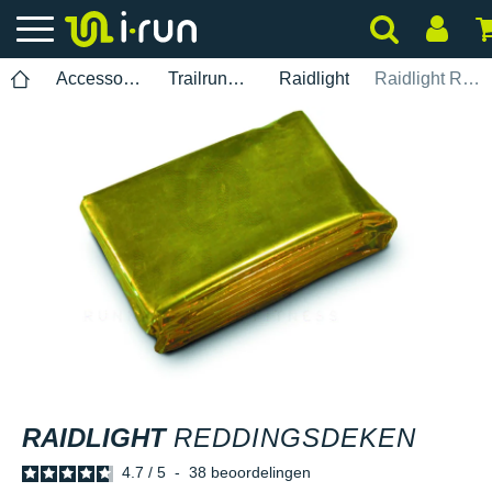
Accessoires
Trailrunning
Raidlight
Raidlight Reddingsdeken
RAIDLIGHT
REDDINGSDEKEN
4.7
/
5
-
38
beoordelingen