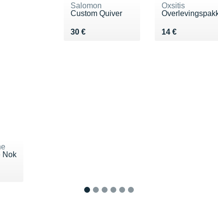
Salomon
Oxsitis
Custom Quiver
Overlevingspak
Vendu 30 €
Vendu 14 €
30 €
14 €
ne
 Nok
 9 €
1
2
3
4
5
6