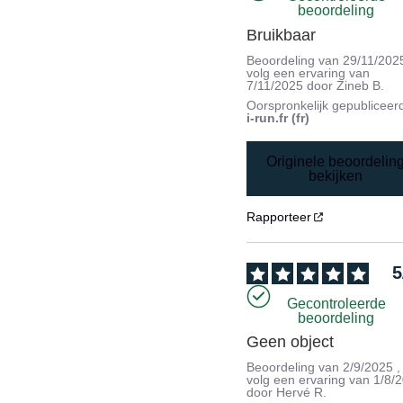
beoordeling
Bruikbaar
Beoordeling van
29/11/202
volg een ervaring van
7/11/2025
door
Zineb B.
Oorspronkelijk gepubliceer
i-run.fr (fr)
Originele beoordelin
bekijken
Rapporteer
5
Gecontroleerde
beoordeling
Geen object
Beoordeling van
2/9/2025
,
volg een ervaring van
1/8/
door
Hervé R.