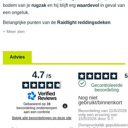
bodem van je
rugzak
en hij blijft erg
waardevol
in geval van
een ongeluk.
Belangrijke punten van de
Raidlight reddingsdeken
Meer zien
Advies
4.7
5
/
5
Gecontroleerde
beoordeling
Nog niet 
gebruikt/binnenkort
Gebaseerd op
38
beoordeling onderworpen
Beoordeling van
11/6/2026
aan een controle
volg een ervaring van
Bekijk alle beoordelingen op deze site
15/5/2026
door
S.T.
Oorspronkelijk gepubliceer