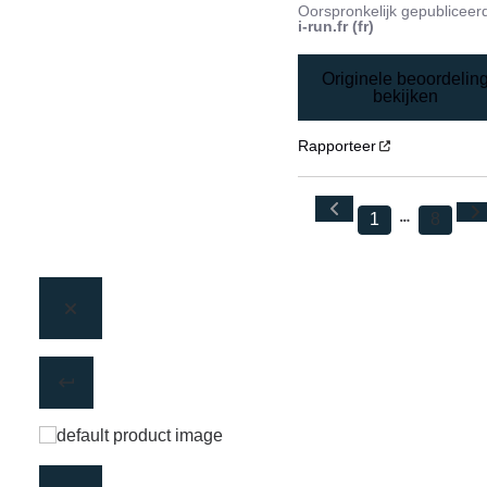
Oorspronkelijk gepubliceer
i-run.fr (fr)
Originele beoordelin
bekijken
Rapporteer
1
8