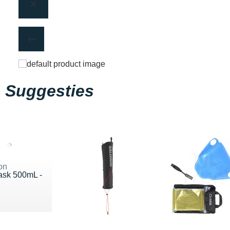
Suggesties
on
lask 500mL -
22 €