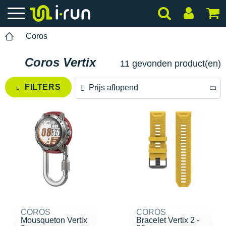
Coros
Coros Vertix
11 gevonden product(en)
FILTERS
Prijs aflopend
Prijs aflopend
Prijs oplopend
COROS
COROS
Mousqueton Vertix
Bracelet Vertix 2 -