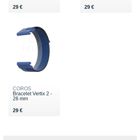
Vendu 29 €
Vendu 29 €
29 €
29 €
COROS
Bracelet Vertix 2 -
26 mm
Vendu 29 €
29 €