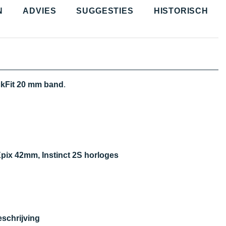
N
ADVIES
SUGGESTIES
HISTORISCH
kFit 20 mm band
.
Epix 42mm, Instinct 2S horloges
eschrijving