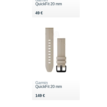
Garmin
QuickFit 20 mm
Vendu 49 €
49 €
Garmin
QuickFit 20 mm
Vendu 149 €
149 €