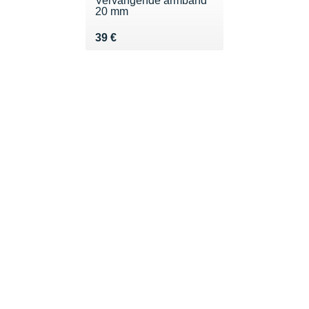
Vervangende armband
20 mm
Vendu 39 €
39 €