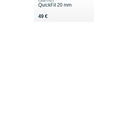
Garmin
QuickFit 20 mm
Vendu 49 €
49 €