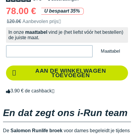
78.00 €
U bespaart 35%
Door het merk aanbevolen verkoopprijs
120.0€
Aanbevolen prijs
In onze
maattabel
vind je (het liefst vóór het bestellen)
de juiste maat.
Maattabel
AAN DE WINKELWAGEN
TOEVOEGEN
3.90 € de cashback
En dat zegt ons i-Run team
De
Salomon Runlife broek
voor dames begeleidt je tijdens