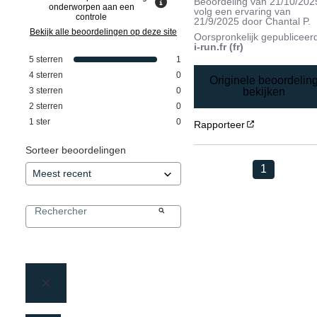
Beoordeling van
21/10/202
onderworpen aan een
volg een ervaring van
controle
21/9/2025
door
Chantal P.
Bekijk alle beoordelingen op deze site
Oorspronkelijk gepubliceer
i-run.fr (fr)
5
sterren
1
4
sterren
0
Originele beoordelin
3
sterren
0
bekijken
2
sterren
0
1
ster
0
Rapporteer
Sorteer beoordelingen
1