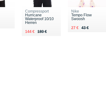
Compressport
Nike
Hurricane
Tempo Flow
Waterproof 10/10
Swoosh
Herren
5 €
Au lieu de 43 €
Vendu 27 €
27 €
43 €
Au lieu de 180 €
Vendu 144 €
144 €
180 €