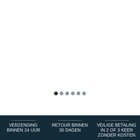
1
2
3
4
5
6
VERZENDING
RETOUR BINNEN
VEILIGE BETALING
BINNEN 24 UUR
30 DAGEN
IN 2 OF 3 KEER
ZONDER KOSTEN