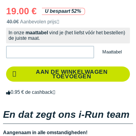
19.00 €
U bespaart 52%
Door het merk aanbevolen verkoopprijs
40.0€
Aanbevolen prijs
In onze
maattabel
vind je (het liefst vóór het bestellen)
de juiste maat.
Maattabel
AAN DE WINKELWAGEN
TOEVOEGEN
0.95 € de cashback
En dat zegt ons i-Run team
Aangenaam in alle omstandigheden!