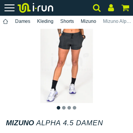
Dames
Kleding
Shorts
Mizuno
Mizuno Alpha 4.5 Damen
1
2
3
4
MIZUNO
ALPHA 4.5 DAMEN