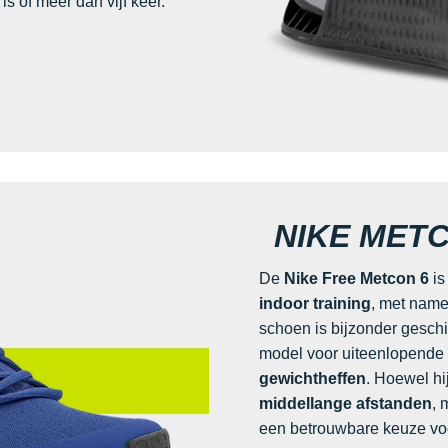
is of meer dan vijf keer.
NIKE METC
De
Nike Free Metcon 6
is
indoor training
, met nam
schoen is bijzonder gesch
model voor uiteenlopende
gewichtheffen
. Hoewel hi
middellange afstanden
, 
een betrouwbare keuze voo