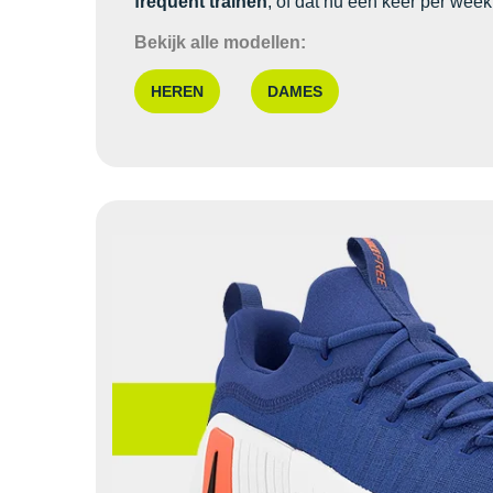
frequent trainen
, of dat nu een keer per week 
Bekijk alle modellen:
HEREN
DAMES