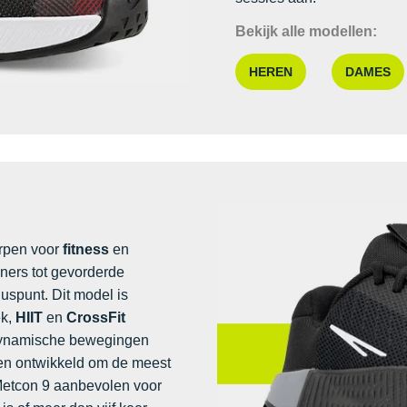
Bekijk alle modellen:
HEREN
DAMES
orpen voor
fitness
en
ners tot gevorderde
luspunt. Dit model is
ek,
HIIT
en
CrossFit
s dynamische bewegingen
 en ontwikkeld om de meest
 Metcon 9 aanbevolen voor