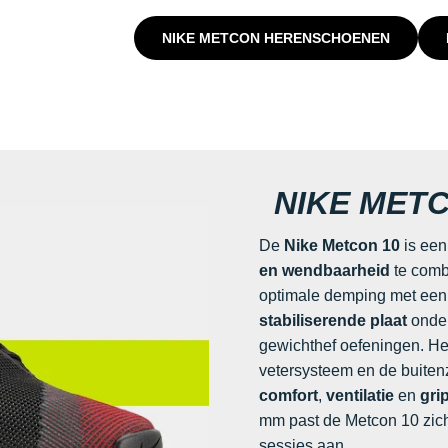
NIKE METCON HERENSCHOENEN
NIKE METC
De
Nike Metcon 10
is ee
en wendbaarheid
te comb
optimale demping met een 
stabiliserende plaat
onder
gewichthef oefeningen. H
vetersysteem en de buiten
comfort
,
ventilatie
en
gri
mm past de Metcon 10 zich p
sessies aan.