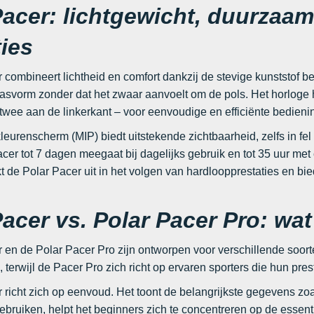
Pacer: lichtgewicht, duurzaa
ties
 combineert lichtheid en comfort dankzij de stevige kunststof b
asvorm zonder dat het zwaar aanvoelt om de pols. Het horloge he
twee aan de linkerkant – voor eenvoudige en efficiënte bediening
kleurenscherm (MIP) biedt uitstekende zichtbaarheid, zelfs in fel
acer tot 7 dagen meegaat bij dagelijks gebruik en tot 35 uur m
t de Polar Pacer uit in het volgen van hardloopprestaties en bi
acer vs. Polar Pacer Pro: wat
 en de Polar Pacer Pro zijn ontworpen voor verschillende soort
 terwijl de Pacer Pro zich richt op ervaren sporters die hun prest
richt zich op eenvoud. Het toont de belangrijkste gegevens zoals
ebruiken, helpt het beginners zich te concentreren op de essenti