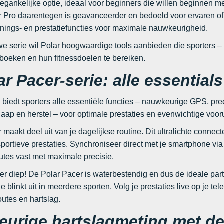
egankelijke optie, ideaal voor beginners die willen beginnen me
 Pro daarentegen is geavanceerder en bedoeld voor ervaren of p
ainings- en prestatiefuncties voor maximale nauwkeurigheid.
e serie wil Polar hoogwaardige tools aanbieden die sporters 
 boeken en hun fitnessdoelen te bereiken.
r Pacer-serie: alle essential
 biedt sporters alle essentiële functies – nauwkeurige GPS, pre
slaap en herstel – voor optimale prestaties en evenwichtige voor
maakt deel uit van je dagelijkse routine. Dit ultralichte connected
sportieve prestaties. Synchroniseer direct met je smartphone vi
outes vast met maximale precisie.
er diep! De Polar Pacer is waterbestendig en dus de ideale partne
 blinkt uit in meerdere sporten. Volg je prestaties live op je tele
utes en hartslag.
urige hartslagmeting met de