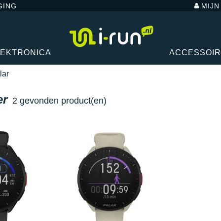
GING
MIJ
LEKTRONICA
ACCESSOI
lar
er
2 gevonden product(en)