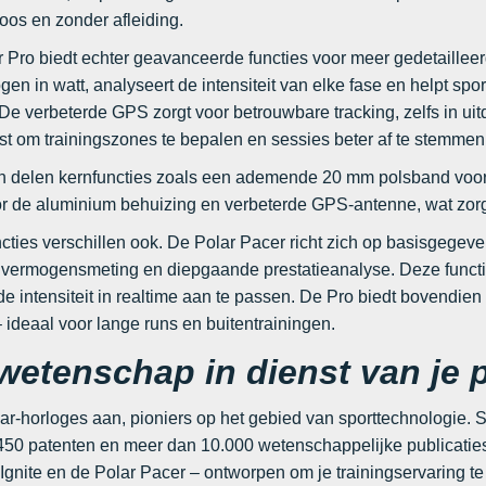
oos en zonder afleiding.
 Pro biedt echter geavanceerde functies voor meer gedetailleer
n in watt, analyseert de intensiteit van elke fase en helpt spo
 De verbeterde GPS zorgt voor betrouwbare tracking, zelfs in 
est om trainingszones te bepalen en sessies beter af te stemmen
 delen kernfuncties zoals een ademende 20 mm polsband voor 
or de aluminium behuizing en verbeterde GPS-antenne, wat zorg
ncties verschillen ook. De Polar Pacer richt zich op basisgegev
 vermogensmeting en diepgaande prestatieanalyse. Deze functie
de intensiteit in realtime aan te passen. De Pro biedt bovendie
 ideaal voor lange runs en buitentrainingen.
 wetenschap in dienst van je p
ar-horloges aan, pioniers op het gebied van sporttechnologie. S
50 patenten en meer dan 10.000 wetenschappelijke publicaties
Ignite en de Polar Pacer – ontworpen om je trainingservaring te