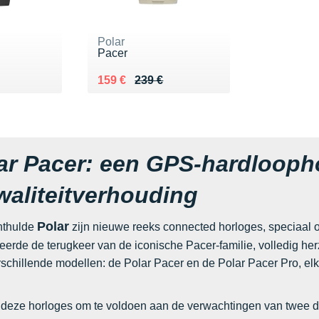
Polar
Pacer
9 €
Au lieu de 239 €
Vendu 159 €
159 €
239 €
ar Pacer: een GPS-hardlooph
kwaliteitverhouding
Polar
onthulde
zijn nieuwe reeks connected horloges, speciaal 
erde de terugkeer van de iconische Pacer-familie, volledig herzien
schillende modellen: de Polar Pacer en de Polar Pacer Pro, elk
 deze horloges om te voldoen aan de verwachtingen van twee dui