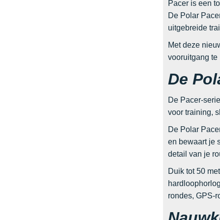
Pacer is een to
De Polar Pacer
uitgebreide tr
Met deze nieuw
vooruitgang te
De Pola
De Pacer-serie
voor training, 
De Polar Pacer 
en bewaart je 
detail van je r
Duik tot 50 met
hardloophorloge
rondes, GPS-ro
Nauwke