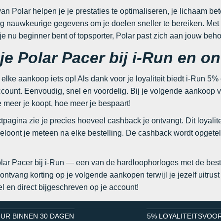
n Polar helpen je je prestaties te optimaliseren, je lichaam bet
jg nauwkeurige gegevens om je doelen sneller te bereiken. Met P
 je nu beginner bent of topsporter, Polar past zich aan jouw beh
 je Polar Pacer bij i-Run en 
t elke aankoop iets op! Als dank voor je loyaliteit biedt i-Run 5
ccount. Eenvoudig, snel en voordelig. Bij je volgende aankoop 
 meer je koopt, hoe meer je bespaart!
tpagina zie je precies hoeveel cashback je ontvangt. Dit loyal
loont je meteen na elke bestelling. De cashback wordt opgetel
olar Pacer bij i-Run — een van de hardloophorloges met de beste
ontvang korting op je volgende aankopen terwijl je jezelf uitru
l en direct bijgeschreven op je account!
UR BINNEN 30 DAGEN
5% LOYALITEITSVOO