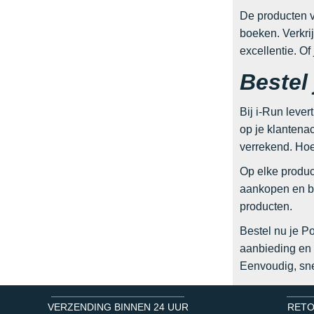
De producten va
boeken. Verkri
excellentie. Of
Bestel
Bij i-Run lever
op je klantena
verrekend. Hoe
Op elke produc
aankopen en be
producten.
Bestel nu je P
aanbieding en 
Eenvoudig, sne
VERZENDING BINNEN 24 UUR
RETO