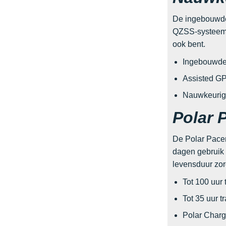
De ingebouwde
QZSS-systeem v
ook bent.
Ingebouwde 
Assisted GP
Nauwkeurige
Polar 
De Polar Pacer
dagen gebruik m
levensduur zorg
Tot 100 uur
Tot 35 uur 
Polar Charg