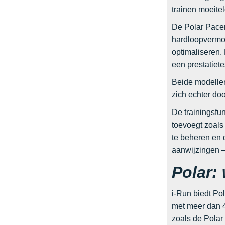
trainen moeitel
De Polar Pacer
hardloopvermoge
optimaliseren.
een prestatiet
Beide modellen
zich echter do
De trainingsfu
toevoegt zoals
te beheren en 
aanwijzingen –
Polar:
i-Run biedt Pol
met meer dan 4
zoals de Polar 