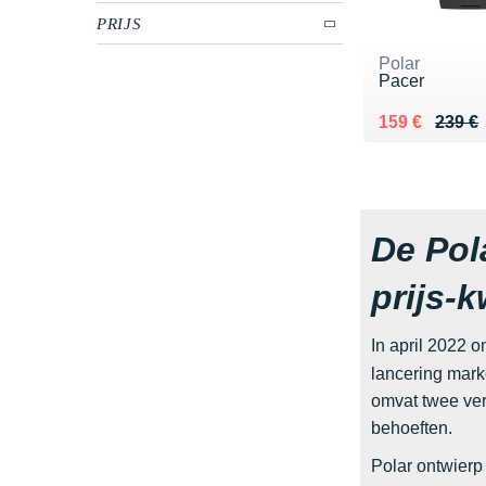
PRIJS
Polar
Pacer
Au lieu de 23
Vendu 159 €
159 €
239 €
De Pol
prijs-
In april 2022 
lancering marke
omvat twee ver
behoeften.
Polar ontwierp