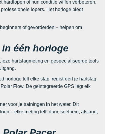
t hardlopen of hun conditie willen verbeteren.
rofessionele lopers. Het horloge biedt
– beginners of gevorderden – helpen om
s in één horloge
cieze hartslagmeting en gespecialiseerde tools
uitgang.
 horloge telt elke stap, registreert je hartslag
a Polar Flow. De geïntegreerde GPS legt elk
r voor je trainingen in het water. Dit
foon – elke meting telt: duur, snelheid, afstand,
 Polar Pacer