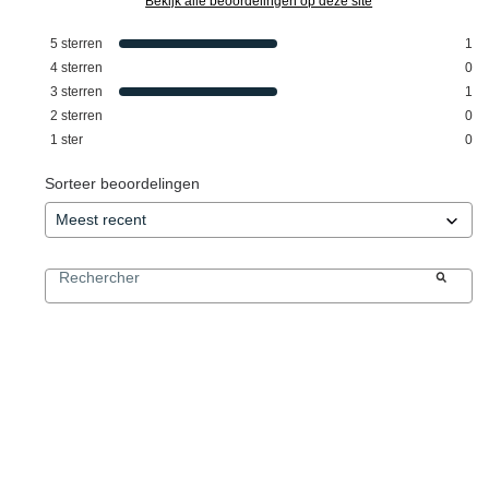
Bekijk alle beoordelingen op deze site
5
sterren
1
4
sterren
0
3
sterren
1
2
sterren
0
1
ster
0
Sorteer beoordelingen