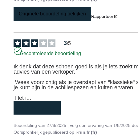
Originele beoordeling bekijken
Rapporteer
3
/
5
Gecontroleerde beoordeling
Ik denk dat deze schoen goed is als je iets zoekt 
advies van een verkoper.

 Wees voorzichtig als je overstapt van "klassieke" schoenen met een hielverhoging van 6 of 8 mm, want 
je kunt pijn in de achillespezen en kuiten ervaren.

 Het i
...
meer weergeven
Beoordeling van
27/8/2025
, volg een ervaring van
1/8/2025
do
Oorspronkelijk gepubliceerd op
i-run.fr (fr)