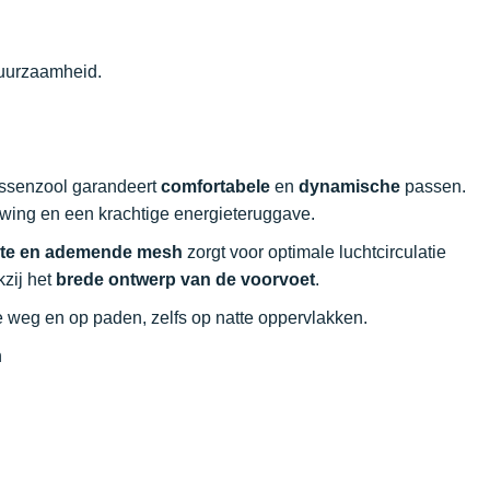
duurzaamheid.
ssenzool garandeert
comfortabele
en
dynamische
passen.
tuwing en een krachtige energieteruggave.
hte en ademende mesh
zorgt voor optimale luchtcirculatie
kzij het
brede ontwerp van de voorvoet
.
e weg en op paden, zelfs op natte oppervlakken.
n