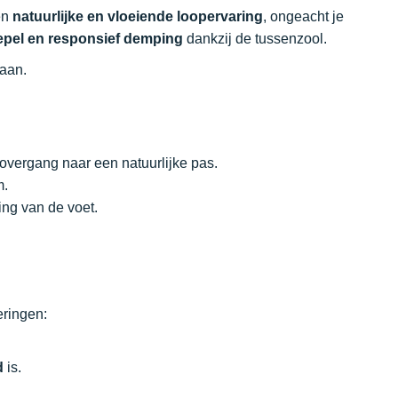
een
natuurlijke en vloeiende loopervaring
, ongeacht je
epel en responsief demping
dankzij de tussenzool.
 aan.
 overgang naar een natuurlijke pas.
m.
ing van de voet.
eringen:
d
is.