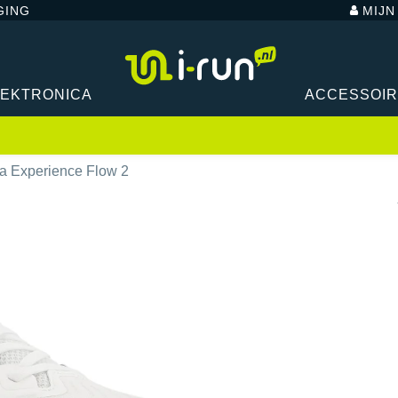
GING
MIJ
LEKTRONICA
ACCESSOI
ra Experience Flow 2