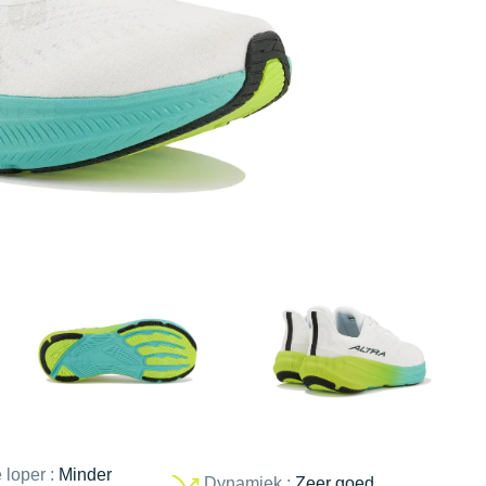
 loper :
Minder
Dynamiek :
Zeer goed