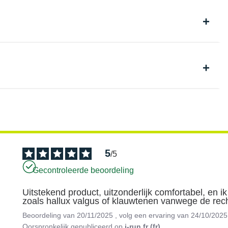
5
/
5
Gecontroleerde beoordeling
Uitstekend product, uitzonderlijk comfortabel, en 
zoals hallux valgus of klauwtenen vanwege de re
Beoordeling van
20/11/2025
, volg een ervaring van
24/10/2025
Oorspronkelijk gepubliceerd op
i-run.fr (fr)