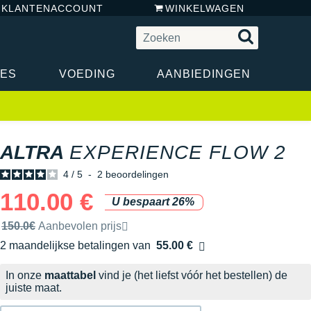
N KLANTENACCOUNT
WINKELWAGEN
RES
VOEDING
AANBIEDINGEN
ALTRA
EXPERIENCE FLOW 2
4
/
5
-
2
beoordelingen
110.00 €
U bespaart 26%
Door het merk aanbevolen verkoopprijs
150.0€
Aanbevolen prijs
2 maandelijkse betalingen van
55.00 €
zonder kosten
In onze
maattabel
vind je (het liefst vóór het bestellen) de
juiste maat.