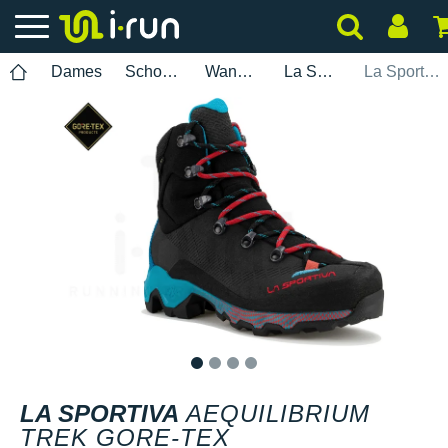
Dames
Schoenen
Wandelen
La Sportiva
La Sportiva Aequilibrium Trek Gore-Tex
1
2
3
4
LA SPORTIVA
AEQUILIBRIUM
TREK GORE-TEX