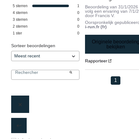
5
sterren
1
Beoordeling van
31/1/2026
volg een ervaring van
7/1/
4
sterren
0
door
Francis V.
3
sterren
0
Oorspronkelijk gepubliceer
2
sterren
0
i-run.fr (fr)
1
ster
0
Originele beoordelin
Sorteer beoordelingen
bekijken
Rapporteer
1