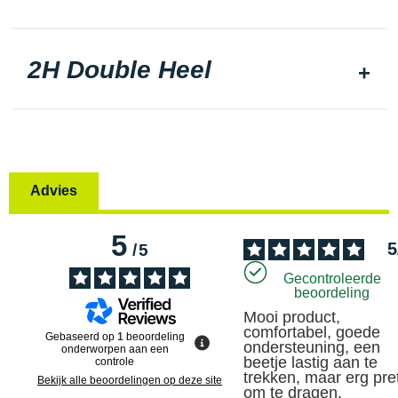
2H Double Heel
Advies
5
5
/
5
Gecontroleerde
beoordeling
Mooi product, 
comfortabel, goede 
Gebaseerd op
1
beoordeling
ondersteuning, een 
onderworpen aan een
beetje lastig aan te 
controle
trekken, maar erg prett
Bekijk alle beoordelingen op deze site
om te dragen.