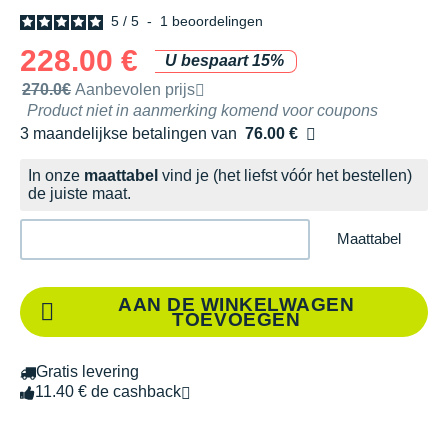
5
/
5
-
1
beoordelingen
228.00 €
U bespaart 15%
Door het merk aanbevolen verkoopprijs
270.0€
Aanbevolen prijs
Product niet in aanmerking komend voor coupons
3 maandelijkse betalingen van
76.00 €
zonder kosten
In onze
maattabel
vind je (het liefst vóór het bestellen)
de juiste maat.
Maattabel
AAN DE WINKELWAGEN
TOEVOEGEN
Gratis levering
11.40 € de cashback