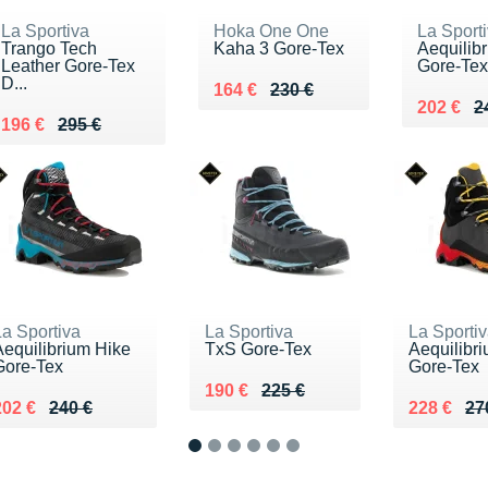
La Sportiva
Hoka One One
La Sport
Trango Tech
Kaha 3 Gore-Tex
Aequilib
Leather Gore-Tex
Gore-Tex
D...
Au lieu de 230 €
Vendu 164 €
164 €
230 €
Au lieu 
Vendu 2
202 €
2
Au lieu de 295 €
Vendu 196 €
196 €
295 €
La Sportiva
La Sportiva
La Sporti
Aequilibrium Hike
TxS Gore-Tex
Aequilibr
Gore-Tex
Gore-Tex
Au lieu de 225 €
Vendu 190 €
190 €
225 €
u lieu de 240 €
Vendu 202 €
Au lieu d
Vendu 22
202 €
240 €
228 €
27
1
2
3
4
5
6