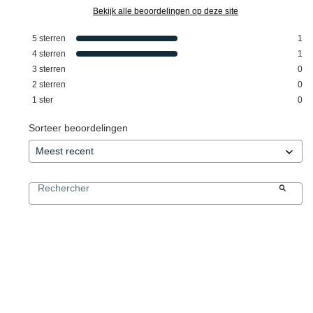
Bekijk alle beoordelingen op deze site
5
sterren
1
4
sterren
1
3
sterren
0
2
sterren
0
1
ster
0
Sorteer beoordelingen