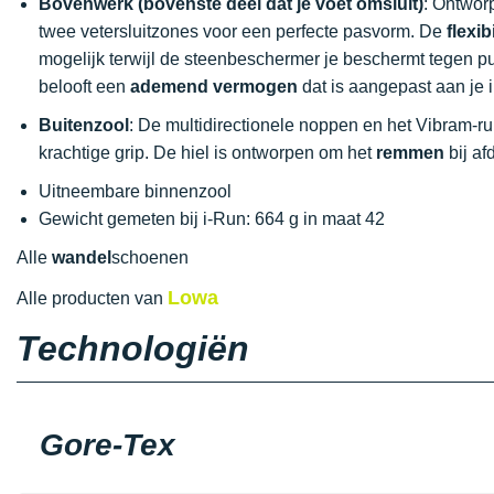
Bovenwerk (bovenste deel dat je voet omsluit)
: Ontwor
twee vetersluitzones voor een perfecte pasvorm. De
flexibi
mogelijk terwijl de steenbeschermer je beschermt tegen p
belooft een
ademend vermogen
dat is aangepast aan je 
Buitenzool
: De multidirectionele noppen en het Vibram-r
krachtige grip. De hiel is ontworpen om het
remmen
bij af
Uitneembare binnenzool
Gewicht gemeten bij i-Run: 664 g in maat 42
Alle
wandel
schoenen
Lowa
Alle producten van
Technologiën
Gore-Tex