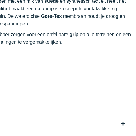
pen met een mix van
suède
en synthetisch textiel, heeft het
liteit
maakt een natuurlijke en soepele voetafwikkeling
uin. De waterdichte
Gore-Tex
membraan houdt je droog en
inspanningen.
ubber zorgen voor een onfeilbare
grip
op alle terreinen en een
dalingen te vergemakkelijken.