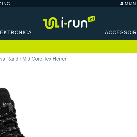
GING
MIJ
LEKTRONICA
ACCESSOI
wa Randir Mid Gore-Tex Herren