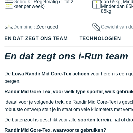
Gebruik :
Regelmatig (1 tot 2
dan 65kg, Mind
keer per week)
Minder dan 85
85kg
Demping :
Zeer goed
Gewicht van d
EN DAT ZEGT ONS TEAM
TECHNOLOGIËN
En dat zegt ons i-Run team
De
Lowa Randir Mid Gore-Tex schoen
voor heren is een g
bergen.
Randir Mid Gore-Tex, voor welk type sporter, welk gebru
Ideaal voor je volgende
trek
, de Randir Mid Gore-Tex is gesc
robuuste ontwerp stelt je in staat om vele kilometers met vert
De buitenzool is geschikt voor alle
soorten terrein
, nat of dr
Randir Mid Gore-Tex, waarvoor te gebruiken?