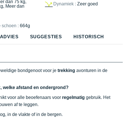
er dan 75 kg,
Dynamiek :
Zeer goed
kg, Meer dan
e schoen :
664g
ADVIES
SUGGESTIES
HISTORISCH
eweldige bondgenoot voor je
trekking
avonturen in de
ik, welke afstand en ondergrond?
hikt voor alle beoefenaars voor
regelmatig
gebruik. Het
rouwen af te leggen.
oog, in de vlakte of in de bergen.