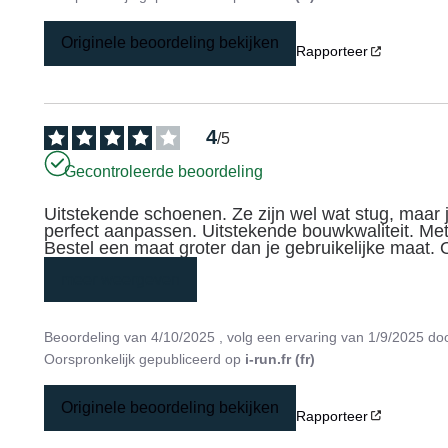
Originele beoordeling bekijken
Rapporteer
4
/
5
Gecontroleerde beoordeling
Uitstekende schoenen. Ze zijn wel wat stug, maar je
perfect aanpassen. Uitstekende bouwkwaliteit. Met 
Bestel een maat groter dan je gebruikelijke maat.
meer weergeven
Beoordeling van
4/10/2025
, volg een ervaring van
1/9/2025
do
Oorspronkelijk gepubliceerd op
i-run.fr (fr)
Originele beoordeling bekijken
Rapporteer