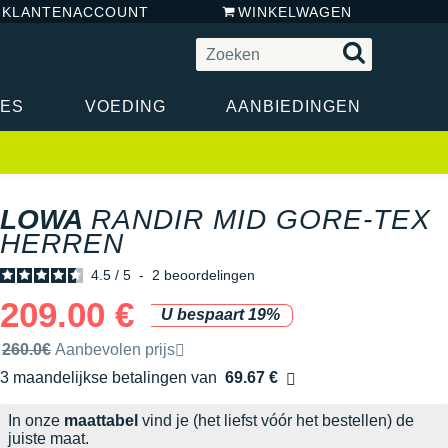
N KLANTENACCOUNT
WINKELWAGEN
RES
VOEDING
AANBIEDINGEN
LOWA
RANDIR MID GORE-TEX
HERREN
4.5
/
5
-
2
beoordelingen
209.00 €
U bespaart 19%
Door het merk aanbevolen verkoopprijs
260.0€
Aanbevolen prijs
3 maandelijkse betalingen van
69.67 €
zonder kosten
In onze
maattabel
vind je (het liefst vóór het bestellen) de
juiste maat.