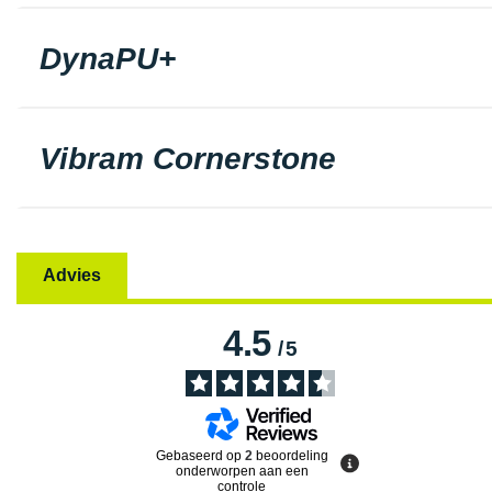
DynaPU+
Vibram Cornerstone
Advies
4.5
/
5
Gebaseerd op
2
beoordeling
onderworpen aan een
controle