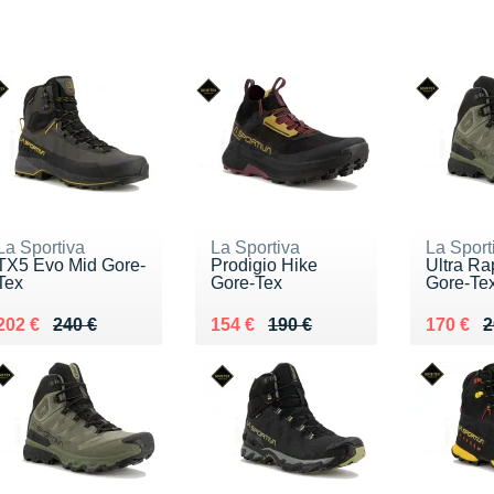
La Sportiva
La Sportiva
La Sport
TX5 Evo Mid Gore-
Prodigio Hike
Ultra Ra
Tex
Gore-Tex
Gore-Te
Au lieu de 240 €
Vendu 202 €
Au lieu de 190 €
Vendu 154 €
Au lieu 
Vendu 1
202 €
240 €
154 €
190 €
170 €
2