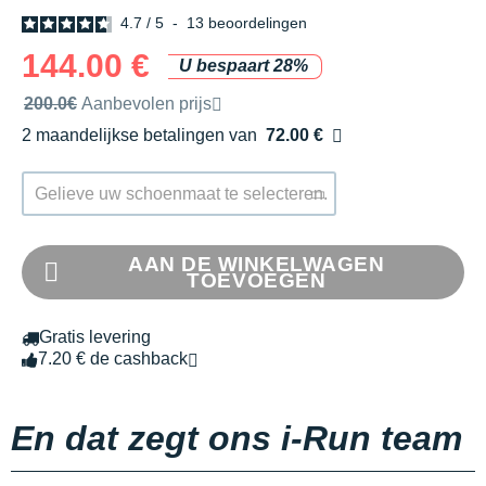
4.7
/
5
-
13
beoordelingen
144.00 €
U bespaart 28%
Door het merk aanbevolen verkoopprijs
200.0€
Aanbevolen prijs
2 maandelijkse betalingen van
72.00 €
zonder kosten
Gelieve uw schoenmaat te selecteren.
AAN DE WINKELWAGEN
TOEVOEGEN
Gratis levering
7.20 € de cashback
En dat zegt ons i-Run team