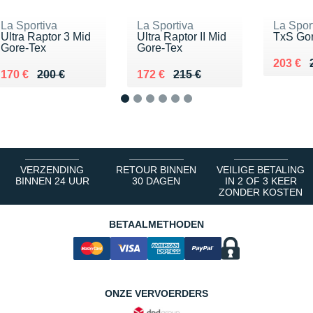
La Sportiva
La Sportiva
La Spor
Ultra Raptor 3 Mid
Ultra Raptor II Mid
TxS Go
Gore-Tex
Gore-Tex
Au lieu
Vendu 
203 €
Au lieu de 200 €
Vendu 170 €
Au lieu de 215 €
Vendu 172 €
170 €
200 €
172 €
215 €
1
2
3
4
5
6
VERZENDING
RETOUR BINNEN
VEILIGE BETALING
BINNEN 24 UUR
30 DAGEN
IN 2 OF 3 KEER
ZONDER KOSTEN
BETAALMETHODEN
ONZE VERVOERDERS