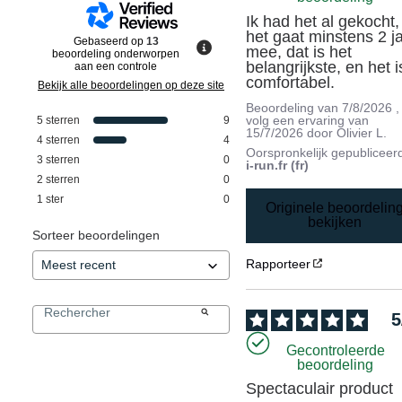
Ik had het al gekocht, 
het gaat minstens 2 ja
Gebaseerd op
13
mee, dat is het 
beoordeling onderworpen
belangrijkste, en het is
aan een controle
comfortabel.
Bekijk alle beoordelingen op deze site
Beoordeling van
7/8/2026
,
volg een ervaring van
5
sterren
9
15/7/2026
door
Olivier L.
4
sterren
4
Oorspronkelijk gepubliceer
3
sterren
0
i-run.fr (fr)
2
sterren
0
1
ster
0
Originele beoordelin
bekijken
Sorteer beoordelingen
Rapporteer
5
Gecontroleerde
beoordeling
Spectaculair product