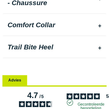
- Chaussure
Comfort Collar
Trail Bite Heel
Advies
4.7
5
/
5
Gecontroleerde
beoordeling