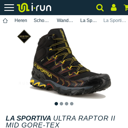
Heren
Schoenen
Wandelen
La Sportiva
La Sportiva Ultra Raptor II Mid Gore-Tex
1
2
3
4
LA SPORTIVA
ULTRA RAPTOR II
MID GORE-TEX