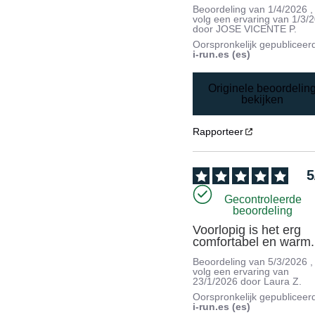
Beoordeling van
1/4/2026
,
volg een ervaring van
1/3/
door
JOSE VICENTE P.
Oorspronkelijk gepubliceer
i-run.es (es)
Originele beoordelin
bekijken
Rapporteer
5
Gecontroleerde
beoordeling
Voorlopig is het erg 
comfortabel en warm.
Beoordeling van
5/3/2026
,
volg een ervaring van
23/1/2026
door
Laura Z.
Oorspronkelijk gepubliceer
i-run.es (es)