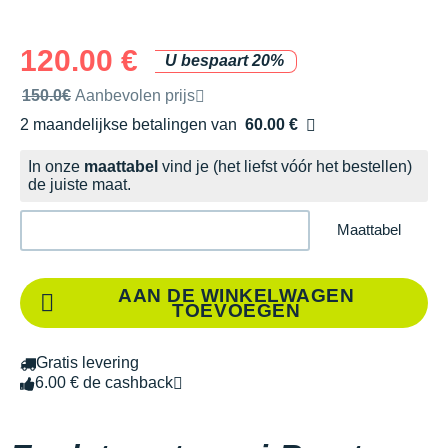
120.00 €
U bespaart 20%
Door het merk aanbevolen verkoopprijs
150.0€
Aanbevolen prijs
2 maandelijkse betalingen van
60.00 €
zonder kosten
In onze
maattabel
vind je (het liefst vóór het bestellen)
de juiste maat.
Maattabel
AAN DE WINKELWAGEN
TOEVOEGEN
Gratis levering
6.00 € de cashback