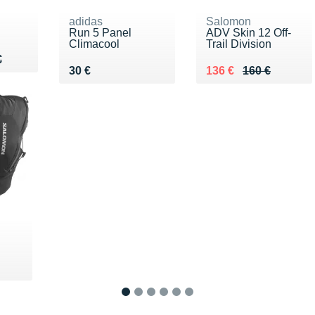
adidas
Salomon
Run 5 Panel
ADV Skin 12 Off-
Climacool
Trail Division
75 €
€
€
Vendu 30 €
Au lieu de 160 €
Vendu 136 €
30 €
136 €
160 €
0 €
1
2
3
4
5
6