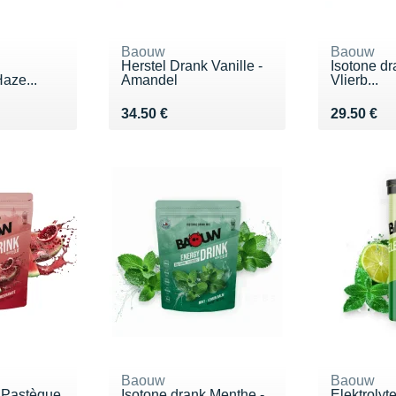
Baouw
Baouw
Herstel Drank Vanille -
Isotone dr
aze...
Amandel
Vlierb...
€
Vendu 34.50 €
Vendu 29.
34.50 €
29.50 €
Baouw
Baouw
k Pastèque
Isotone drank Menthe -
Elektrolyt