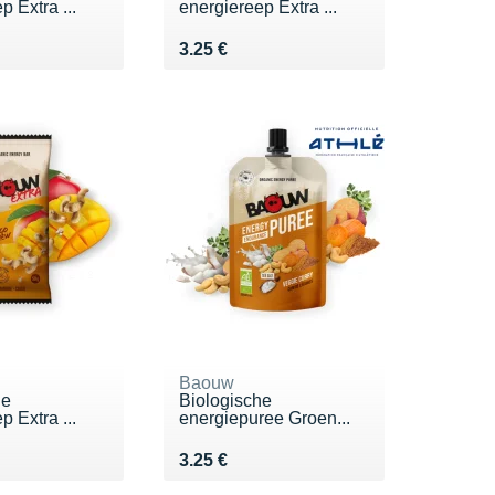
p Extra ...
energiereep Extra ...
5 €
Vendu 3.25 €
3.25 €
Baouw
he
Biologische
p Extra ...
energiepuree Groen...
5 €
Vendu 3.25 €
3.25 €