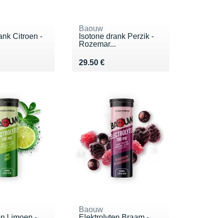
Baouw
ank Citroen -
Isotone drank Perzik -
Rozemar...
50 €
Vendu 29.50 €
29.50 €
Baouw
en Limoen -
Elektrolyten Braam -