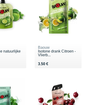
Baouw
e natuurlijke
Isotone drank Citroen -
Vlierb...
0 €
Vendu 3.50 €
3.50 €