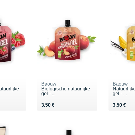
Baouw
Baouw
tuurlijke
Biologische natuurlijke
Natuurlijk
gel - ...
gel - ...
Vendu 3.50 €
Vendu 3.5
3.50 €
3.50 €