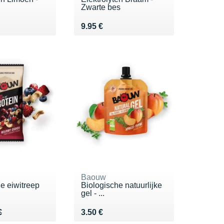
Zwarte bes
5 €
Vendu 9.95 €
9.95 €
Baouw
e eiwitreep
Biologische natuurlijke
gel - ...
 3.50 €
Vendu 3.50 €
€
3.50 €