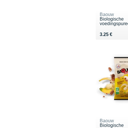
Baouw
Biologische
voedingspuree 
Vendu 3.25 €
3.25 €
Baouw
Biologische