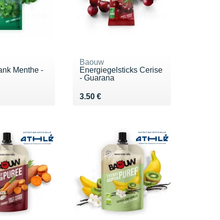
Baouw
ank Menthe -
Energiegelsticks Cerise
- Guarana
0 €
Vendu 3.50 €
3.50 €