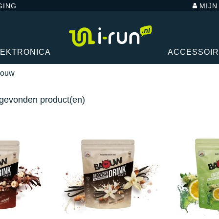
GING
MIJ
LEKTRONICA
ACCESSOI
ouw
gevonden product(en)