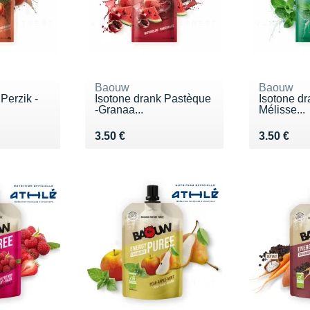
Baouw
Baouw
Perzik -
Isotone drank Pastèque
Isotone dr
-Granaa...
Mélisse...
Vendu 3.50 €
Vendu 3.5
3.50 €
3.50 €