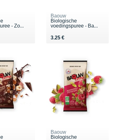
Baouw
he
Biologische
ree - Zo...
voedingspuree - Ba...
5 €
Vendu 3.25 €
3.25 €
Baouw
he
Biologische