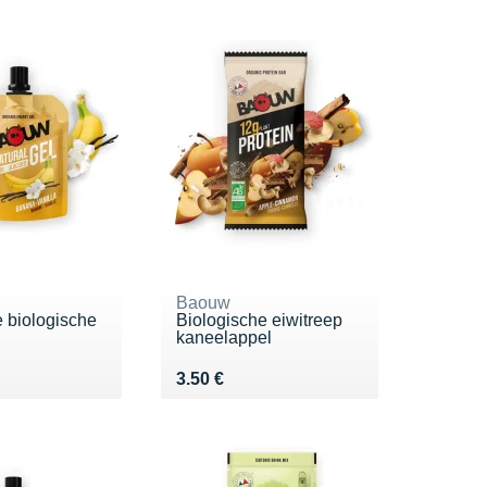
Baouw
e biologische
Biologische eiwitreep
kaneelappel
0 €
Vendu 3.50 €
3.50 €