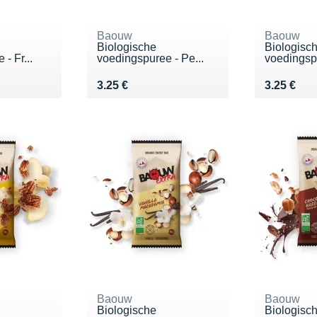
Baouw
Baouw
Biologische
Biologisc
- Fr...
voedingspuree - Pe...
voedingspu
Vendu 3.25 €
Vendu 3.2
3.25 €
3.25 €
Baouw
Baouw
Biologische
Biologisc