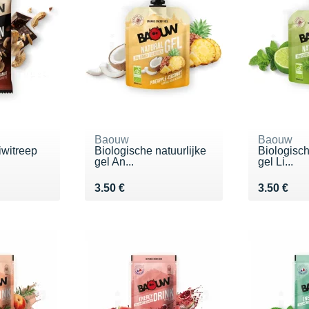
Baouw
Baouw
iwitreep
Biologische natuurlijke
Biologisch
gel An...
gel Li...
Vendu 3.50 €
Vendu 3.5
3.50 €
3.50 €