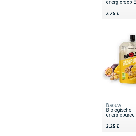
energiereep Ex
Vendu 3.25 €
3.25 €
Baouw
Biologische
energiepuree
Vendu 3.25 €
3.25 €