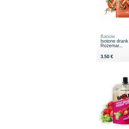
Baouw
Isotone drank 
Rozemar...
Vendu 3.50 €
3.50 €