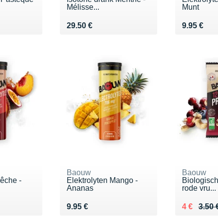
Mélisse...
Munt
€
Vendu 29.50 €
Vendu 9.9
29.50 €
9.95 €
Baouw
Baouw
Pêche -
Elektrolyten Mango -
Biologisch
Ananas
rode vru...
Vendu 9.95 €
Au lieu de
Vendu 4 €
9.95 €
4 €
3.50 