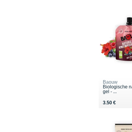
Baouw
Biologische na
gel - ...
Vendu 3.50 €
3.50 €