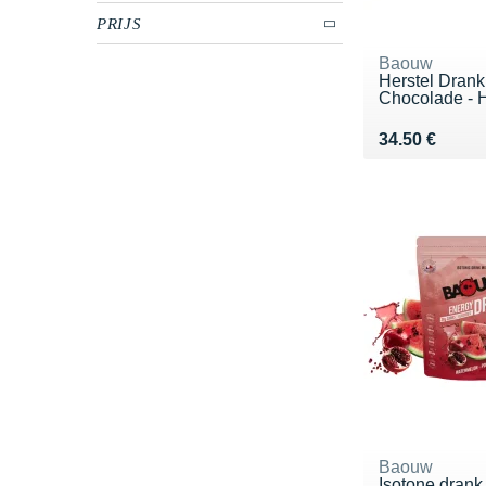
PRIJS
Baouw
Herstel Drank
Chocolade - H
Vendu 34.50 
34.50 €
Baouw
Isotone dran