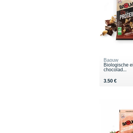
Baouw
Biologische e
chocolad...
Vendu 3.50 €
3.50 €