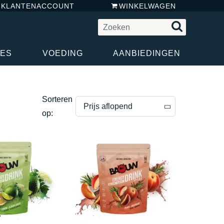
N KLANTENACCOUNT
WINKELWAGEN
RES
VOEDING
AANBIEDINGEN
Sorteren
Prijs aflopend
op:
Prijs aflopend
Prijs oplopend