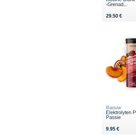
-Grenad...
Vendu 29.50 
29.50 €
Baouw
Elektrolyten 
Passie
Vendu 9.95 €
9.95 €