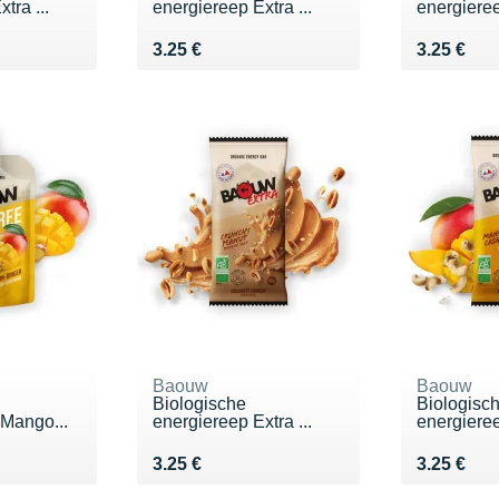
tra ...
energiereep Extra ...
energieree
Vendu 3.25 €
Vendu 3.2
3.25 €
3.25 €
Baouw
Baouw
Biologische
Biologisc
 Mango...
energiereep Extra ...
energieree
Vendu 3.25 €
Vendu 3.2
3.25 €
3.25 €