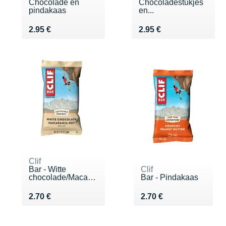
Chocolade en
Chocoladestukjes
pindakaas
en...
Vendu 2.95 €
Vendu 2.95 €
2.95 €
2.95 €
Clif
Bar - Witte
Clif
chocolade/Macadami...
Bar - Pindakaas
Vendu 2.70 €
Vendu 2.70 €
2.70 €
2.70 €