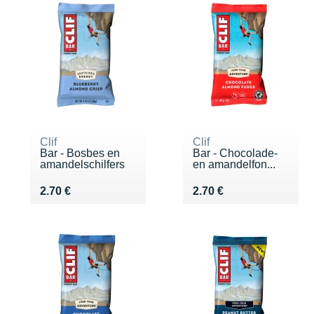
Clif
Clif
Bar - Bosbes en
Bar - Chocolade-
amandelschilfers
en amandelfon...
Vendu 2.70 €
Vendu 2.70 €
2.70 €
2.70 €