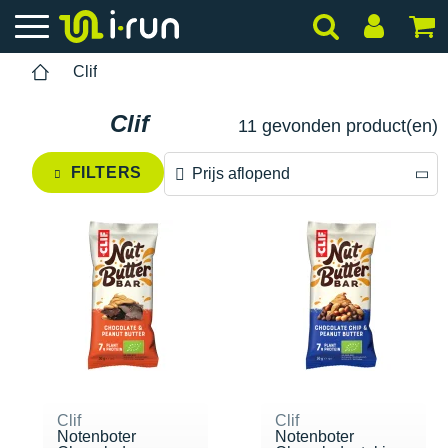
Clif
Clif
11 gevonden product(en)
FILTERS
Prijs aflopend
Prijs aflopend
Prijs oplopend
Clif
Clif
Notenboter
Notenboter