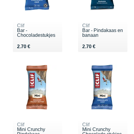
Clif
Clif
Bar -
Bar - Pindakaas en
Chocoladestukjes
banaan
Vendu 2.70 €
Vendu 2.70 €
2.70 €
2.70 €
Clif
Clif
Mini Crunchy
Mini Crunchy