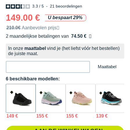
3.3
/
5
-
21
beoordelingen
149.00 €
U bespaart 29%
Door het merk aanbevolen verkoopprijs
210.0€
Aanbevolen prijs
2 maandelijkse betalingen van
74.50 €
zonder kosten
In onze
maattabel
vind je (het liefst vóór het bestellen)
de juiste maat.
Maattabel
6 beschikbare modellen:
149 €
155 €
155 €
139 €
1