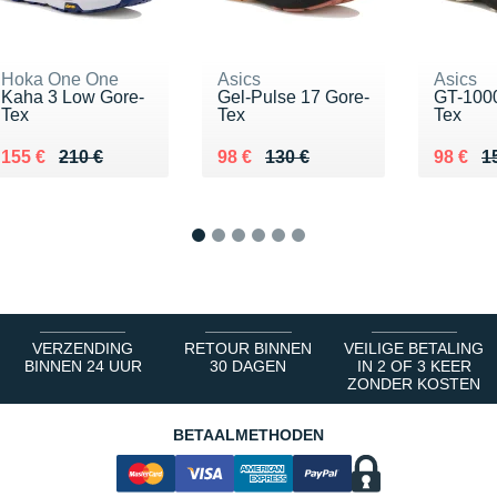
Hoka One One
Asics
Asics
Kaha 3 Low Gore-
Gel-Pulse 17 Gore-
GT-1000
Tex
Tex
Tex
Au lieu de 210 €
Vendu 155 €
Au lieu de 130 €
Vendu 98 €
Au lieu
Vendu 
155 €
210 €
98 €
130 €
98 €
1
1
2
3
4
5
6
VERZENDING
RETOUR BINNEN
VEILIGE BETALING
BINNEN 24 UUR
30 DAGEN
IN 2 OF 3 KEER
ZONDER KOSTEN
BETAALMETHODEN