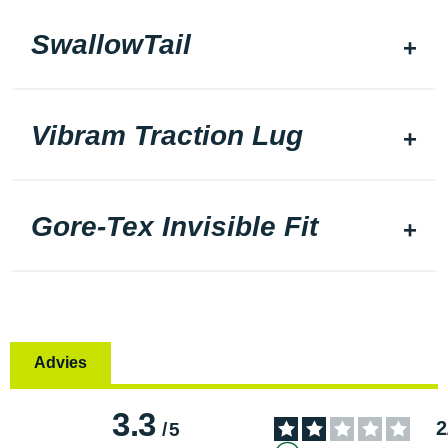
SwallowTail
Vibram Traction Lug
Gore-Tex Invisible Fit
Advies
3.3
2
/
5