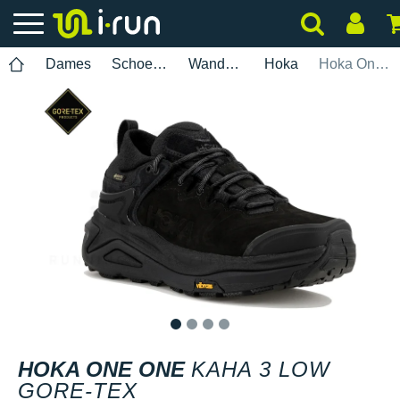
Dames
Schoenen
Wandelen
Hoka
Hoka One One Kaha 3 Low Gore-Tex
1
2
3
4
HOKA ONE ONE
KAHA 3 LOW
GORE-TEX