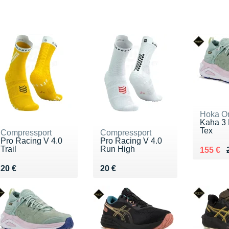
Hoka O
Kaha 3 
Tex
Compressport
Compressport
Pro Racing V 4.0
Pro Racing V 4.0
Trail
Run High
Au lieu
Vendu 
155 €
Vendu 20 €
Vendu 20 €
20 €
20 €