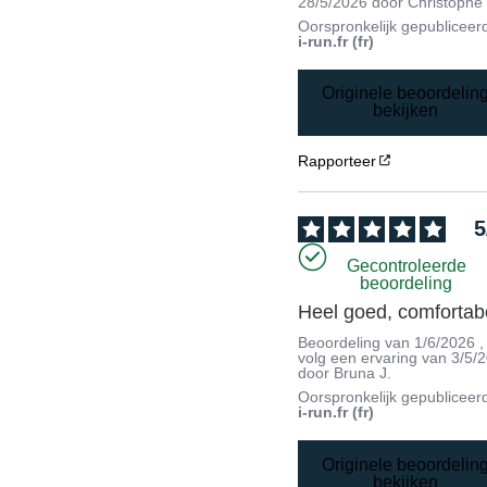
28/5/2026
door
Christophe
Oorspronkelijk gepubliceer
i-run.fr (fr)
Originele beoordelin
bekijken
Rapporteer
5
Gecontroleerde
beoordeling
Heel goed, comfortab
Beoordeling van
1/6/2026
,
volg een ervaring van
3/5/
door
Bruna J.
Oorspronkelijk gepubliceer
i-run.fr (fr)
Originele beoordelin
bekijken