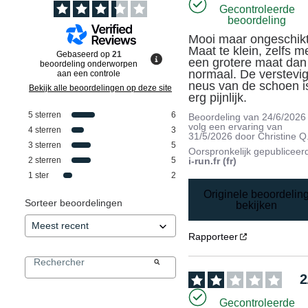
Gecontroleerde
beoordeling
Mooi maar ongeschikt.
Maat te klein, zelfs me
Gebaseerd op
21
een grotere maat dan 
beoordeling onderworpen
normaal. De verstevig
aan een controle
neus van de schoen is
Bekijk alle beoordelingen op deze site
erg pijnlijk.
5
sterren
6
Beoordeling van
24/6/2026
volg een ervaring van
4
sterren
3
31/5/2026
door
Christine Q
3
sterren
5
Oorspronkelijk gepubliceer
2
sterren
5
i-run.fr (fr)
1
ster
2
Originele beoordelin
Sorteer beoordelingen
bekijken
Rapporteer
2
Gecontroleerde