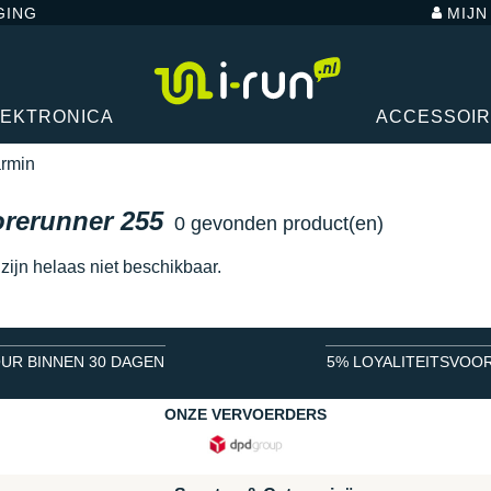
GING
MIJ
LEKTRONICA
ACCESSOI
rmin
rerunner 255
0 gevonden product(en)
ijn helaas niet beschikbaar.
UR BINNEN 30 DAGEN
5% LOYALITEITSVOO
ONZE VERVOERDERS