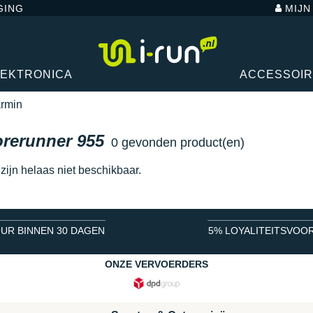
GING
MIJ
LEKTRONICA
ACCESSOI
rmin
rerunner 955
0 gevonden product(en)
ijn helaas niet beschikbaar.
UR BINNEN 30 DAGEN
5% LOYALITEITSVOO
ONZE VERVOERDERS