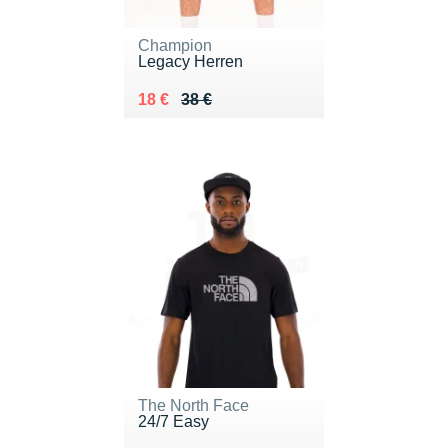
Champion
Legacy Herren
Au lieu de 38 €
Vendu 18 €
18 €
38 €
The North Face
24/7 Easy