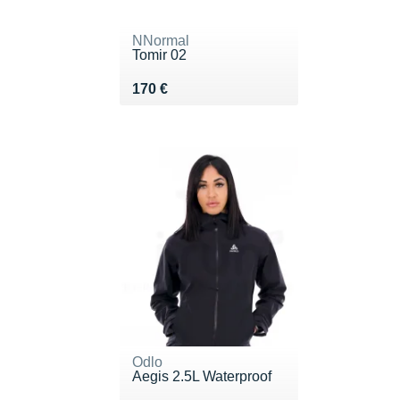
NNormal
Tomir 02
Vendu 170 €
170 €
Odlo
Aegis 2.5L Waterproof