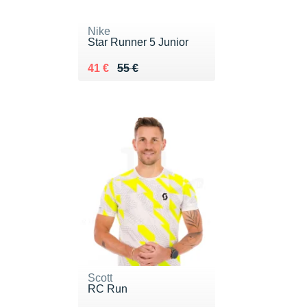
Nike
Star Runner 5 Junior
Au lieu de 55 €
Vendu 41 €
41 €
55 €
Scott
RC Run