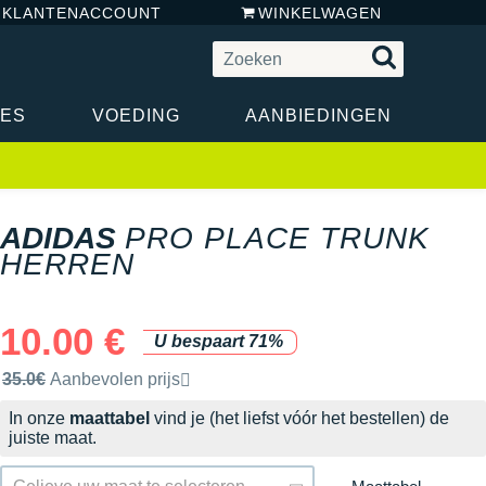
N KLANTENACCOUNT
WINKELWAGEN
RES
VOEDING
AANBIEDINGEN
ADIDAS
PRO PLACE TRUNK
HERREN
10.00 €
U bespaart 71%
Door het merk aanbevolen verkoopprijs
35.0€
Aanbevolen prijs
In onze
maattabel
vind je (het liefst vóór het bestellen) de
juiste maat.