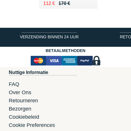
Au lieu de 170 €
Vendu 112 €
112 €
170 €
VERZENDING BINNEN 24 UUR
RETO
BETAALMETHODEN
Nuttige Informatie
FAQ
Over Ons
Retourneren
Bezorgen
Cookiebeleid
Cookie Preferences