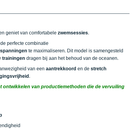
en geniet van comfortabele
zwemsessies
.
n de perfecte combinatie
nspanningen
te maximaliseren. Dit model is samengesteld
w
trainingen
dragen bij aan het behoud van de oceanen.
aanwezigheid van een
aantrekkoord
en de
stretch
ingsvrijheid
.
het ontwikkelen van productiemethoden die de vervuiling
p
stendigheid