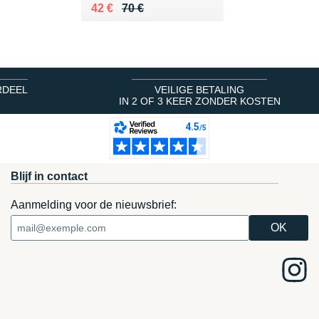
Au lieu de 70 €
Vendu 42 €
42 €
70 €
RDEEL
VEILIGE BETALING
IN 2 OF 3 KEER ZONDER KOSTEN
Blijf in contact
Aanmelding voor de nieuwsbrief: