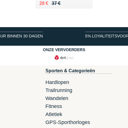
Au lieu de 37 €
Vendu 28 €
28 €
37 €
UR BINNEN 30 DAGEN
5% LOYALITEITSVOO
ONZE VERVOERDERS
Sporten & Categorieën
Hardlopen
Trailrunning
Wandelen
Fitness
Atletiek
GPS-Sporthorloges