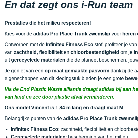
En dat zegt ons i-Run team
Prestaties die het milieu respecteren!
Kies voor de
adidas Pro Place Trunk zwemslip
voor
heren
Ontworpen met de
Infinitex Fitness Eco
stof, profiteer je va
van
zachtheid
,
flexibiliteit
en
chloorbestendigheid
om je
i
uit
gerecyclede materialen
die de planeet beschermen, jou
Je geniet van een
op maat gemaakte pasvorm
dankzij de 
eigenschappen van dit kledingstuk bieden je een grote
beweg
Via de End Plastic Waste alliantie draagt adidas bij aan 
van land en zee door plastic afval verminderen.
Ons model Vincent is 1,84 m lang en draagt maat M.
Belangrijke punten van de
adidas Pro Place Trunk zwemsli
Infinitex Fitness Eco
: zachtheid, flexibiliteit en chloorbe
Gerecyclede materialen
: bescherming van het milieu