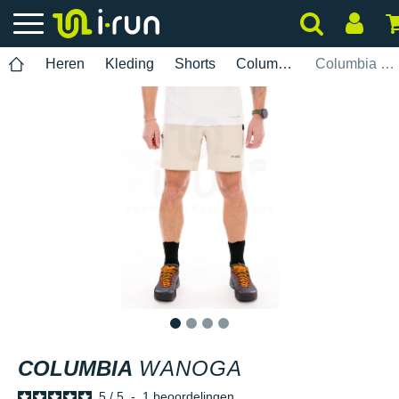
Heren
Kleding
Shorts
Columbia
Columbia Wanoga
1
2
3
4
COLUMBIA
WANOGA
5
/
5
-
1
beoordelingen