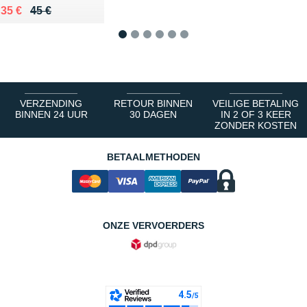
Au lieu de 45 €
Vendu 35 €
35 €
45 €
1
2
3
4
5
6
VERZENDING
RETOUR BINNEN
VEILIGE BETALING
BINNEN 24 UUR
30 DAGEN
IN 2 OF 3 KEER
ZONDER KOSTEN
BETAALMETHODEN
ONZE VERVOERDERS