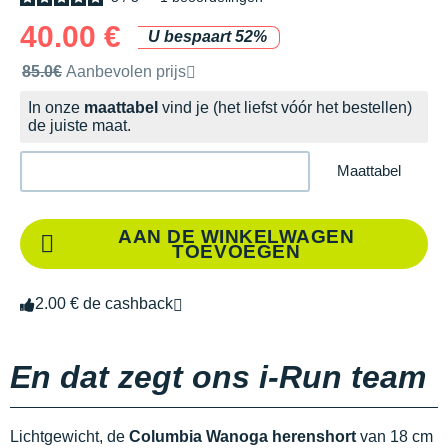
40.00 €
U bespaart 52%
Door het merk aanbevolen verkoopprijs
85.0€
Aanbevolen prijs
In onze
maattabel
vind je (het liefst vóór het bestellen)
de juiste maat.
Maattabel
AAN DE WINKELWAGEN
TOEVOEGEN
2.00 € de cashback
En dat zegt ons i-Run team
Lichtgewicht, de
Columbia Wanoga herenshort
van 18 cm