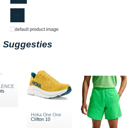
Suggesties
LENCE
pts
 20 €
Hoka One One
Clifton 10