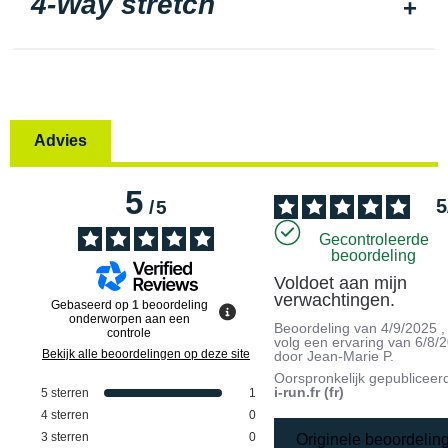
4-Way stretch
Advies
5
5
/
5
Gecontroleerde
beoordeling
Voldoet aan mijn 
verwachtingen.
Gebaseerd op
1
beoordeling
onderworpen aan een
Beoordeling van
4/9/2025
,
controle
volg een ervaring van
6/8/
Bekijk alle beoordelingen op deze site
door
Jean-Marie P.
Oorspronkelijk gepubliceer
i-run.fr (fr)
5
sterren
1
4
sterren
0
3
sterren
0
Originele beoordelin