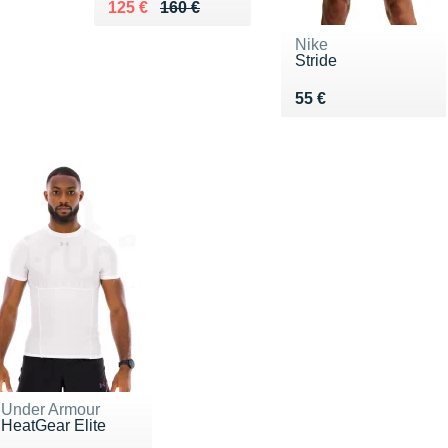
Au lieu de 160 €
Vendu 125 €
125 €
160 €
Nike
Stride
Vendu 55 €
55 €
Under Armour
HeatGear Elite