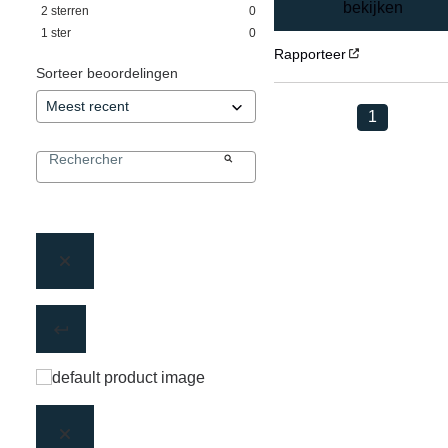
bekijken
2
sterren
0
1
ster
0
Rapporteer
Sorteer beoordelingen
1