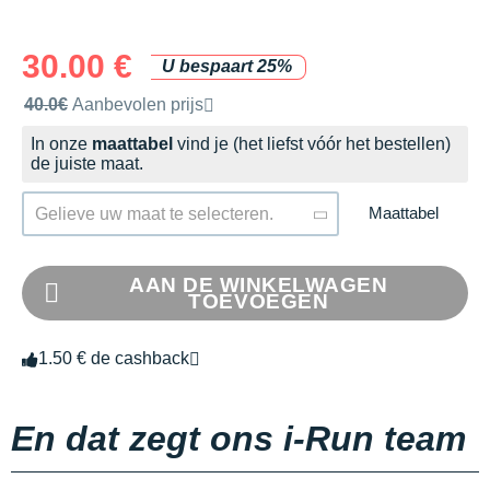
30.00 €
U bespaart 25%
Door het merk aanbevolen verkoopprijs
40.0€
Aanbevolen prijs
In onze
maattabel
vind je (het liefst vóór het bestellen)
de juiste maat.
Maattabel
Gelieve uw maat te selecteren.
AAN DE WINKELWAGEN
TOEVOEGEN
1.50 € de cashback
En dat zegt ons i-Run team