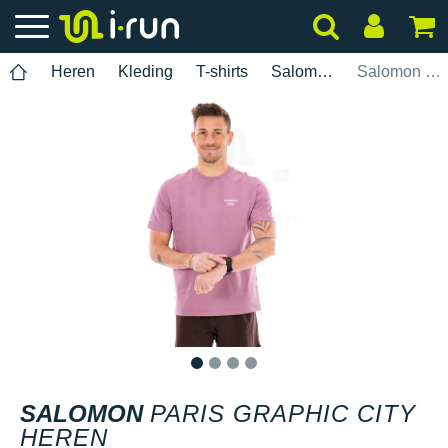
Heren
Kleding
T-shirts
Salomon
Salomon Paris Graphic City heren
1
2
3
4
SALOMON
PARIS GRAPHIC CITY
HEREN