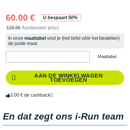
60.00 €
U bespaart 50%
Door het merk aanbevolen verkoopprijs
120.0€
Aanbevolen prijs
In onze
maattabel
vind je (het liefst vóór het bestellen)
de juiste maat.
Maattabel
AAN DE WINKELWAGEN
TOEVOEGEN
3.00 € de cashback
En dat zegt ons i-Run team