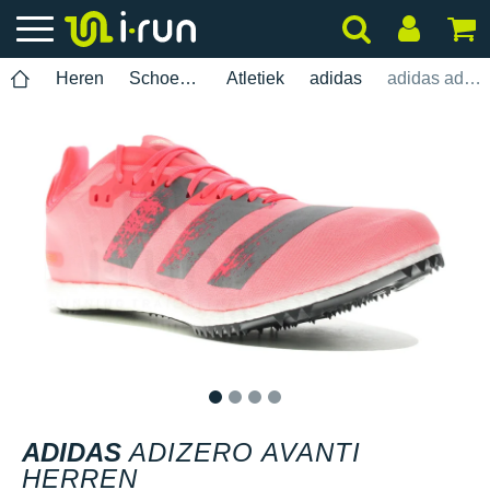
Heren
Schoenen
Atletiek
adidas
adidas adizero Avanti Herren
1
2
3
4
ADIDAS
ADIZERO AVANTI
HERREN