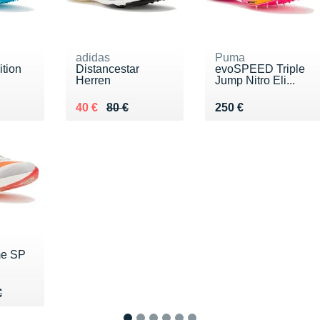
adidas
Puma
ition
Distancestar
evoSPEED Triple
Herren
Jump Nitro Eli...
40 €
Au lieu de 80 €
Vendu 40 €
Vendu 250 €
40 €
80 €
250 €
me SP
00 €
€
€