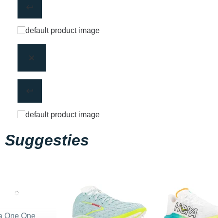
Suggesties
a One One