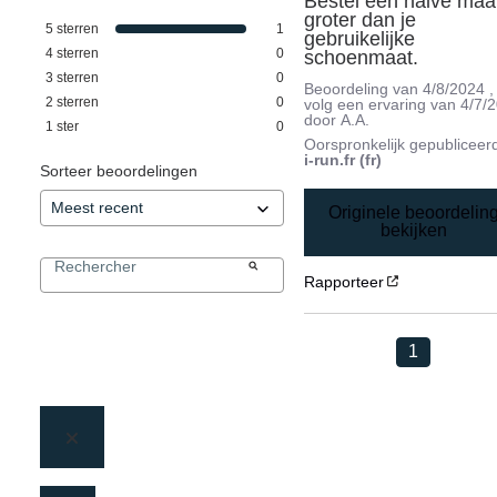
Bestel een halve maat
groter dan je 
5
sterren
1
gebruikelijke 
4
sterren
0
schoenmaat.
3
sterren
0
Beoordeling van
4/8/2024
,
2
sterren
0
volg een ervaring van
4/7/
door
A.A.
1
ster
0
Oorspronkelijk gepubliceer
i-run.fr (fr)
Sorteer beoordelingen
Originele beoordelin
bekijken
Rapporteer
1