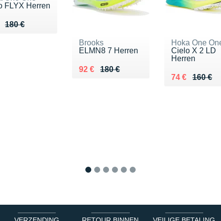
o FLYX Herren
ieu de 180 €
u 52 €
180 €
Brooks
Hoka One On
ELMN8 7 Herren
Cielo X 2 LD
Herren
Au lieu de 180 €
Vendu 92 €
92 €
180 €
Au lieu de 16
Vendu 74 €
74 €
160 €
1
2
3
4
5
6
VERZENDING
RETOUR BINNEN
VEILIGE BETALING