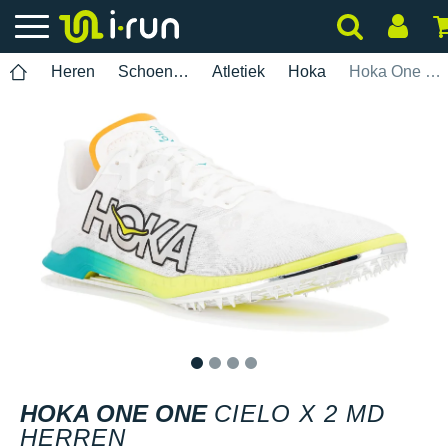
Heren
Schoenen
Atletiek
Hoka
Hoka One One Cielo X 2 MD Herren
1
2
3
4
HOKA ONE ONE
CIELO X 2 MD
HERREN