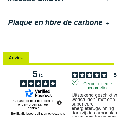
Plaque en fibre de carbone
Advies
5
5
/
5
Gecontroleerde
beoordeling
Uitstekend geschikt vo
wedstrijden, met een 
Gebaseerd op
1
beoordeling
superieure 
onderworpen aan een
energieterugwinning 
controle
dankzij de carbonplaat
Bekijk alle beoordelingen op deze site