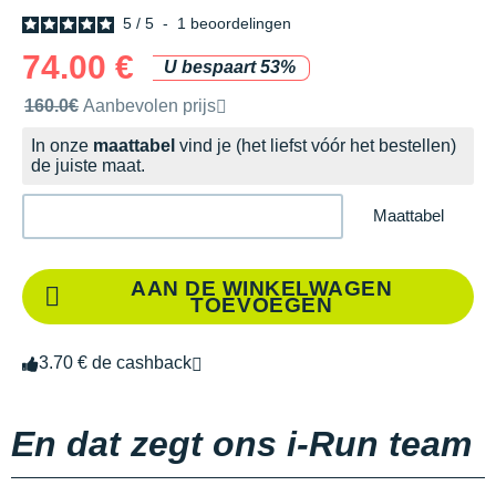
5
/
5
-
1
beoordelingen
74.00 €
U bespaart 53%
Door het merk aanbevolen verkoopprijs
160.0€
Aanbevolen prijs
In onze
maattabel
vind je (het liefst vóór het bestellen)
de juiste maat.
Maattabel
AAN DE WINKELWAGEN
TOEVOEGEN
3.70 € de cashback
En dat zegt ons i-Run team