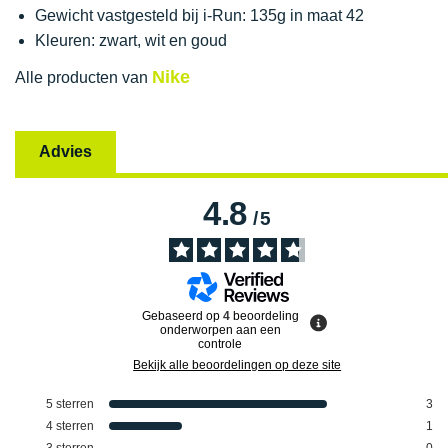
Gewicht vastgesteld bij i-Run: 135g in maat 42
Kleuren: zwart, wit en goud
Nike
Alle producten van
Advies
4.8
/
5
Gebaseerd op
4
beoordeling
onderworpen aan een
controle
Bekijk alle beoordelingen op deze site
5
sterren
3
4
sterren
1
3
sterren
0