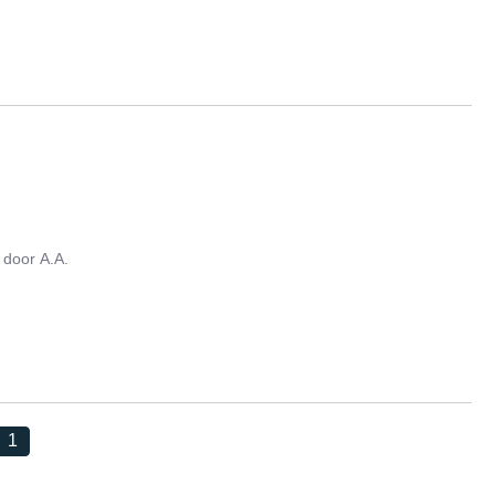
door
A.A.
1