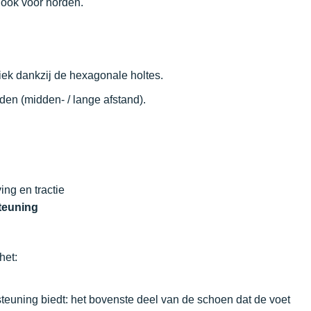
ook voor horden.
miek dankzij de hexagonale holtes.
den (midden- / lange afstand).
ing en tractie
teuning
 het:
uning biedt: het bovenste deel van de schoen dat de voet