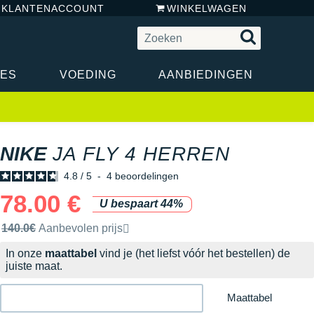
N KLANTENACCOUNT
WINKELWAGEN
RES
VOEDING
AANBIEDINGEN
NIKE
JA FLY 4 HERREN
4.8
/
5
-
4
beoordelingen
78.00 €
U bespaart 44%
Door het merk aanbevolen verkoopprijs
140.0€
Aanbevolen prijs
In onze
maattabel
vind je (het liefst vóór het bestellen) de
juiste maat.
Maattabel