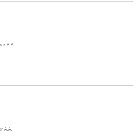
oor
A.A.
or
A.A.