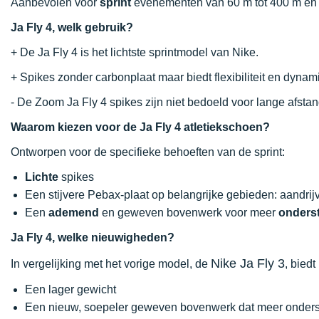
Aanbevolen voor
sprint
evenementen van 60 m tot 400 m en 
Ja Fly 4, welk gebruik?
+ De Ja Fly 4 is het lichtste sprintmodel van Nike.
+ Spikes zonder carbonplaat maar biedt flexibiliteit en dyna
- De Zoom Ja Fly 4 spikes zijn niet bedoeld voor lange afstan
Waarom kiezen voor de Ja Fly 4 atletiekschoen?
Ontworpen voor de specifieke behoeften van de sprint:
Lichte
spikes
Een stijvere Pebax-plaat op belangrijke gebieden: aandrijv
Een
ademend
en geweven bovenwerk voor meer
onders
Ja Fly 4, welke nieuwigheden?
Nike Ja Fly 3
In vergelijking met het vorige model, de
, biedt
Een lager gewicht
Een nieuw, soepeler geweven bovenwerk dat meer onderste