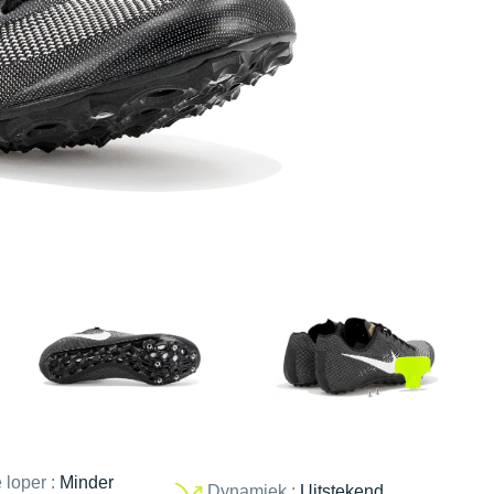
 loper :
Minder
Dynamiek :
Uitstekend