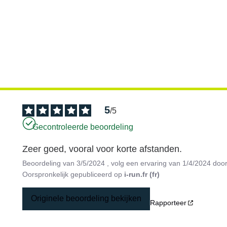
5
/
5
Gecontroleerde beoordeling
Zeer goed, vooral voor korte afstanden.
Beoordeling van
3/5/2024
, volg een ervaring van
1/4/2024
doo
Oorspronkelijk gepubliceerd op
i-run.fr (fr)
Originele beoordeling bekijken
Rapporteer