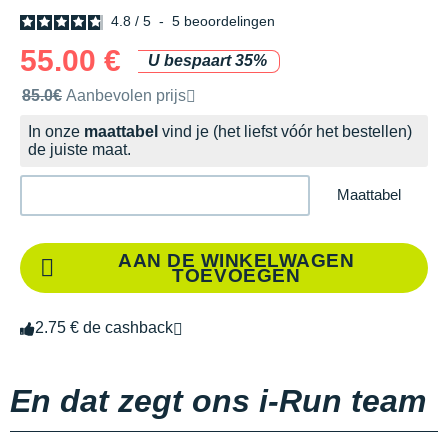
4.8
/
5
-
5
beoordelingen
55.00 €
U bespaart 35%
Door het merk aanbevolen verkoopprijs
85.0€
Aanbevolen prijs
In onze
maattabel
vind je (het liefst vóór het bestellen)
de juiste maat.
Maattabel
AAN DE WINKELWAGEN
TOEVOEGEN
2.75 € de cashback
En dat zegt ons i-Run team