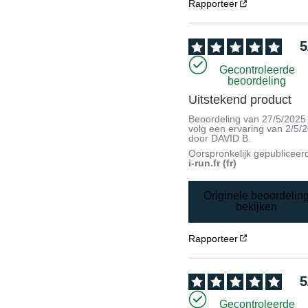
Rapporteer
5
Gecontroleerde
beoordeling
Uitstekend product
Beoordeling van
27/5/2025
volg een ervaring van
2/5/
door
DAVID B.
Oorspronkelijk gepubliceer
i-run.fr (fr)
Originele beoordelin
bekijken
Rapporteer
5
Gecontroleerde