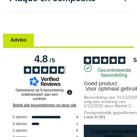
Advies
4.8
5
/
5
Gecontroleerde
beoordeling
Goed product

 Voor optimaal gebrui
Gebaseerd op
5
beoordeling
onderworpen aan een
Beoordeling van
21/12/202
controle
volg een ervaring van
Bekijk alle beoordelingen op deze site
1/12/2025
door
Michel C.
Oorspronkelijk gepubliceer
i-run.fr (fr)
5
sterren
4
4
sterren
1
3
sterren
0
Originele beoordelin
bekijken