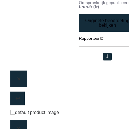
Oorspronkelijk gepubliceer
i-run.fr (fr)
Originele beoordelin
bekijken
Rapporteer
1