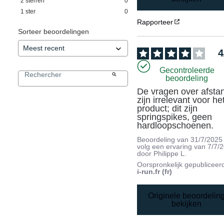
2
sterren
0
1
ster
0
Rapporteer
Sorteer beoordelingen
4
Gecontroleerde
beoordeling
De vragen over afstan
zijn irrelevant voor het
product; dit zijn 
springspikes, geen 
hardloopschoenen.
Beoordeling van
31/7/2025
volg een ervaring van
7/7/
door
Philippe L.
Oorspronkelijk gepubliceer
i-run.fr (fr)
Originele beoordelin
bekijken