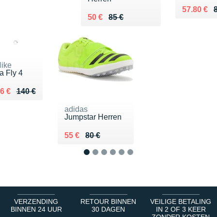
Au lieu d
Vendu 57
57.80 €
Au lieu de 85 €
Vendu 50 €
50 €
85 €
ike
a Fly 4
u lieu de 140 €
endu 86 €
6 €
140 €
adidas
Jumpstar Herren
Au lieu de 80 €
Vendu 55 €
55 €
80 €
1
2
3
4
5
6
VERZENDING
RETOUR BINNEN
VEILIGE BETALING
BINNEN 24 UUR
30 DAGEN
IN 2 OF 3 KEER