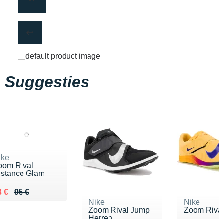
Suggesties
ike
oom Rival
istance Glam
 lieu de 95 €
endu 73 €
3 €
95 €
Nike
Nike
Zoom Rival Jump
Zoom Riv
Herren