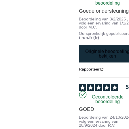
beoordeling
Goede ondersteuning
Beoordeling van
3/2/2025
,
volg een ervaring van
1/1/
door
M.C.
Oorspronkelijk gepubliceer
i-run.fr (fr)
Originele beoordelin
bekijken
Rapporteer
5
Gecontroleerde
beoordeling
GOED
Beoordeling van
24/10/202
volg een ervaring van
28/9/2024
door
R.V.