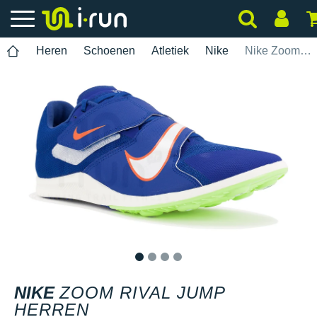
Heren
Schoenen
Atletiek
Nike
Nike Zoom Rival Jump Herren
1
2
3
4
NIKE
ZOOM RIVAL JUMP
HERREN