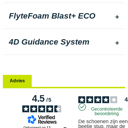
FlyteFoam Blast+ ECO
4D Guidance System
Advies
4.5
4
/
5
Gecontroleerde
beoordeling
De schoenen zijn een 
beetje stug, maar de 
Gebaseerd op
13