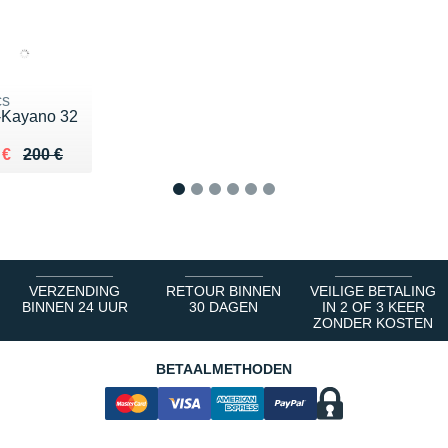
cs
-Kayano 32
ieu de 200 €
du 137 €
 €
200 €
1
2
3
4
5
6
VERZENDING
RETOUR BINNEN
VEILIGE BETALING
BINNEN 24 UUR
30 DAGEN
IN 2 OF 3 KEER
ZONDER KOSTEN
BETAALMETHODEN