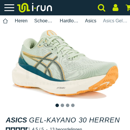
Heren
Schoenen
Hardlopen
Asics
Asics Gel-Kayano 30 Herren
1
2
3
4
ASICS
GEL-KAYANO 30 HERREN
4.5
/
5
-
13
beoordelingen