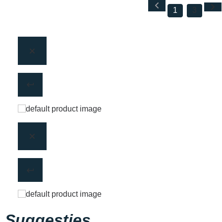
1
3
Suggesties