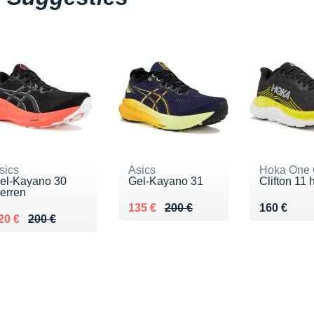
sics
Asics
Hoka One
el-Kayano 30
Gel-Kayano 31
Clifton 11 
erren
Au lieu de 200 €
Vendu 135 €
Vendu 160
135 €
200 €
160 €
u lieu de 200 €
endu 120 €
20 €
200 €