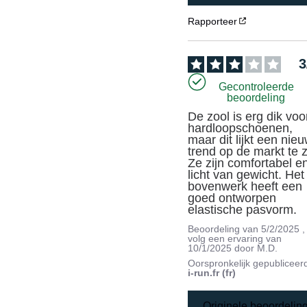
Rapporteer
3
Gecontroleerde
beoordeling
De zool is erg dik voor
hardloopschoenen, 
maar dit lijkt een nieu
trend op de markt te zi
Ze zijn comfortabel en
licht van gewicht. Het 
bovenwerk heeft een 
goed ontworpen 
elastische pasvorm.
Beoordeling van
5/2/2025
,
volg een ervaring van
10/1/2025
door
M.D.
Oorspronkelijk gepubliceer
i-run.fr (fr)
Originele beoordelin