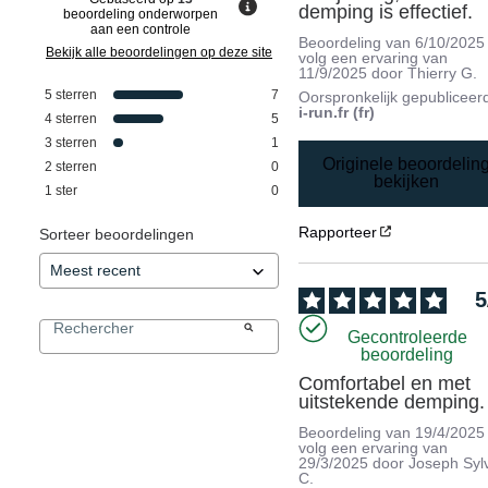
demping is effectief.
beoordeling onderworpen
aan een controle
Beoordeling van
6/10/2025
Bekijk alle beoordelingen op deze site
volg een ervaring van
11/9/2025
door
Thierry G.
5
sterren
7
Oorspronkelijk gepubliceer
i-run.fr (fr)
4
sterren
5
3
sterren
1
Originele beoordelin
2
sterren
0
bekijken
1
ster
0
Rapporteer
Sorteer beoordelingen
5
Gecontroleerde
beoordeling
Comfortabel en met 
uitstekende demping.
Beoordeling van
19/4/2025
volg een ervaring van
29/3/2025
door
Joseph Syl
C.