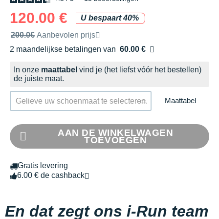
120.00 €
U bespaart 40%
Door het merk aanbevolen verkoopprijs
200.0€
Aanbevolen prijs
2 maandelijkse betalingen van
60.00 €
zonder kosten
In onze
maattabel
vind je (het liefst vóór het bestellen)
de juiste maat.
Maattabel
Gelieve uw schoenmaat te selecteren.
AAN DE WINKELWAGEN
TOEVOEGEN
Gratis levering
6.00 € de cashback
En dat zegt ons i-Run team