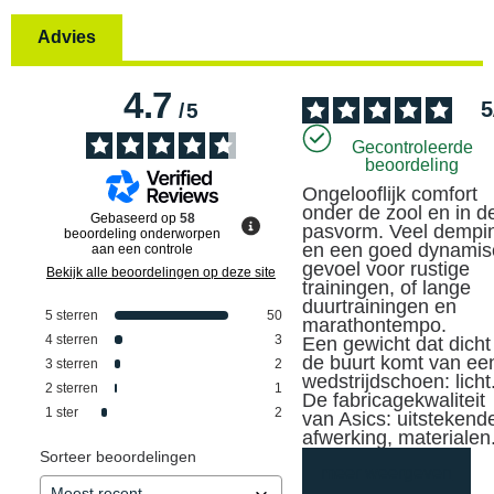
Advies
4.7
5
/
5
Gecontroleerde
beoordeling
Ongelooflijk comfort 
onder de zool en in de
Gebaseerd op
58
pasvorm. Veel dempin
beoordeling onderworpen
en een goed dynamisc
aan een controle
gevoel voor rustige 
Bekijk alle beoordelingen op deze site
trainingen, of lange 
duurtrainingen en 
5
sterren
50
marathontempo. 

4
sterren
3
Een gewicht dat dicht 
de buurt komt van een
3
sterren
2
wedstrijdschoen: licht.
2
sterren
1
De fabricagekwaliteit 
1
ster
2
van Asics: uitstekende
afwerking, materialen
Sorteer beoordelingen
meer weergeven