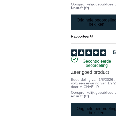
Oorspronkelijk gepubliceer
i-run.fr (fr)
Originele beoordelin
bekijken
Rapporteer
5
Gecontroleerde
beoordeling
Zeer goed product
Beoordeling van
1/8/2026
,
volg een ervaring van
1/7/
door
MICHAEL R.
Oorspronkelijk gepubliceer
i-run.fr (fr)
Originele beoordelin
bekijken