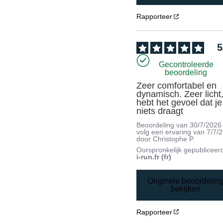
Rapporteer
5
Gecontroleerde
beoordeling
Zeer comfortabel en 
dynamisch. Zeer licht, 
hebt het gevoel dat je 
niets draagt
Beoordeling van
30/7/2026
volg een ervaring van
7/7/
door
Christophe P.
Oorspronkelijk gepubliceer
i-run.fr (fr)
Originele beoordelin
bekijken
Rapporteer