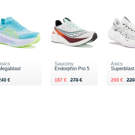
Asics
Saucony
Asics
Megablast
Endorphin Pro 5
Superblast
Vendu 240 €
Au lieu de 270 €
Vendu 187 €
Au lieu de
Vendu 200
240 €
187 €
270 €
200 €
220