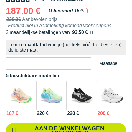
187.00 €
U bespaart 15%
Door het merk aanbevolen verkoopprijs
220.0€
Aanbevolen prijs
Product niet in aanmerking komend voor coupons
2 maandelijkse betalingen van
93.50 €
zonder kosten
In onze
maattabel
vind je (het liefst vóór het bestellen)
de juiste maat.
Maattabel
5 beschikbare modellen:
187 €
220 €
220 €
200 €
2
AAN DE WINKELWAGEN