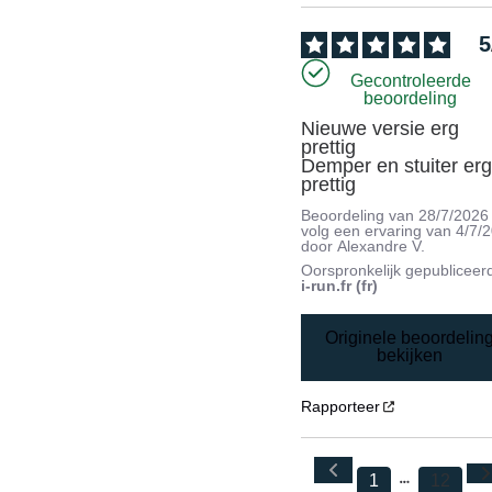
5
Gecontroleerde
beoordeling
Nieuwe versie erg 
prettig 

Demper en stuiter erg
prettig
Beoordeling van
28/7/2026
volg een ervaring van
4/7/
door
Alexandre V.
Oorspronkelijk gepubliceer
i-run.fr (fr)
Originele beoordelin
bekijken
Rapporteer
1
12