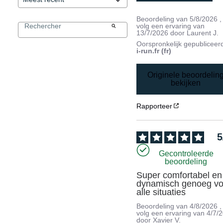
Beoordeling van
5/8/2026
,
volg een ervaring van
13/7/2026
door
Laurent J.
Oorspronkelijk gepubliceer
i-run.fr (fr)
Originele beoordelin
bekijken
Rapporteer
5
Gecontroleerde
beoordeling
Super comfortabel en 
dynamisch genoeg voo
alle situaties
Beoordeling van
4/8/2026
,
volg een ervaring van
4/7/
door
Xavier V.