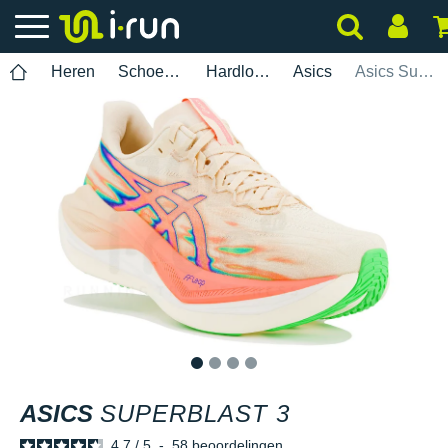
Heren
Schoenen
Hardlopen
Asics
Asics Superblast 3
1
2
3
4
ASICS
SUPERBLAST 3
4.7
/
5
-
58
beoordelingen