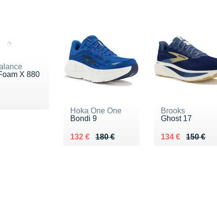
alance
Foam X 880
160 €
Hoka One One
Brooks
Bondi 9
Ghost 17
Au lieu de 180 €
Vendu 132 €
Au lieu de 150 
Vendu 134 €
132 €
180 €
134 €
150 €