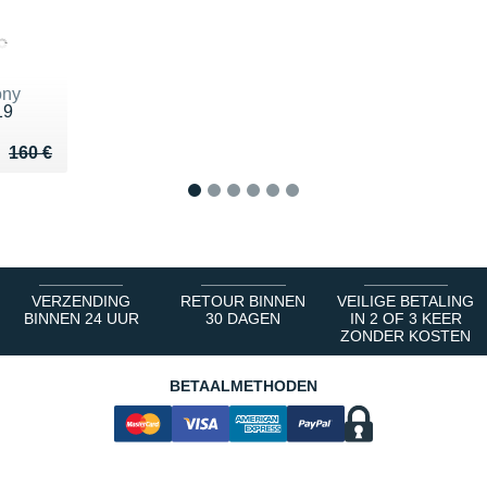
ony
19
u de 160 €
 112 €
160 €
1
2
3
4
5
6
VERZENDING
RETOUR BINNEN
VEILIGE BETALING
BINNEN 24 UUR
30 DAGEN
IN 2 OF 3 KEER
ZONDER KOSTEN
BETAALMETHODEN