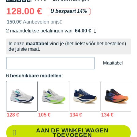
128.00 €
U bespaart 14%
Door het merk aanbevolen verkoopprijs
150.0€
Aanbevolen prijs
2 maandelijkse betalingen van
64.00 €
zonder kosten
In onze
maattabel
vind je (het liefst vóór het bestellen)
de juiste maat.
Maattabel
6 beschikbare modellen:
128 €
105 €
134 €
134 €
1
AAN DE WINKELWAGEN
TOEVOEGEN