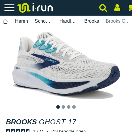
Heren
Schoenen
Hardlopen
Brooks
Brooks Ghost 17
1
2
3
4
BROOKS
GHOST 17
4.7
/
5
-
199
beoordelingen