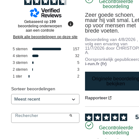
Gecontroleerde
beoordeling
Zeer goede schoen, 
maar hij valt smal. Let
Gebaseerd op
199
op voor mensen met 
beoordeling onderworpen
brede voeten.
aan een controle
Bekijk alle beoordelingen op deze site
Beoordeling van
4/8/2026
,
volg een ervaring van
11/7/2026
door
CHRISTOP
5
sterren
157
A.
4
sterren
32
Oorspronkelijk gepubliceer
3
sterren
5
i-run.fr (fr)
2
sterren
3
1
ster
2
Originele beoordelin
bekijken
Sorteer beoordelingen
Rapporteer
5
Gecontroleerde
beoordeling