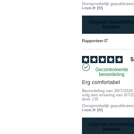
Oorspronkelijk gepubliceer
i-run.fr (fr)
Originele beoordelin
bekijken
Rapporteer
5
Gecontroleerde
beoordeling
Erg comfortabel
Beoordeling van
30/7/2026
volg een ervaring van
6/7/
door
J.R.
Oorspronkelijk gepubliceer
i-run.fr (fr)
Originele beoordelin
bekijken