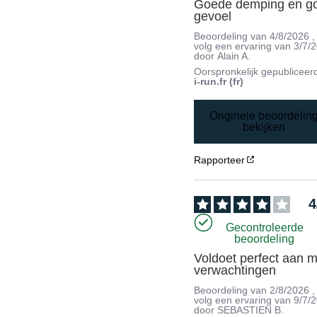
Goede demping en go
gevoel
Beoordeling van
4/8/2026
,
volg een ervaring van
3/7/
door
Alain A.
Oorspronkelijk gepubliceer
i-run.fr (fr)
Originele beoordelin
bekijken
Rapporteer
4
Gecontroleerde
beoordeling
Voldoet perfect aan mi
verwachtingen
Beoordeling van
2/8/2026
,
volg een ervaring van
9/7/
door
SEBASTIEN B.