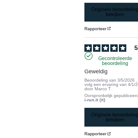
Originele beoordelin
bekijken
Rapporteer
5
Gecontroleerde
beoordeling
Geweldig
Beoordeling van
3/5/2026
,
volg een ervaring van
4/1/
door
Marco T.
Oorspronkelijk gepubliceer
i-run.it (it)
Originele beoordelin
bekijken
Rapporteer