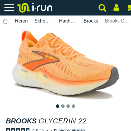
Heren
Schoenen
Hardlopen
Brooks
Brooks Glycerin 22
1
2
3
4
BROOKS
GLYCERIN 22
4.8
/
5
-
209
beoordelingen