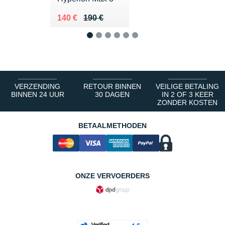
Au lieu de 190 €
Vendu 140 €
140 €
190 €
1
2
3
4
5
6
VERZENDING
RETOUR BINNEN
VEILIGE BETALING
BINNEN 24 UUR
30 DAGEN
IN 2 OF 3 KEER
ZONDER KOSTEN
BETAALMETHODEN
ONZE VERVOERDERS