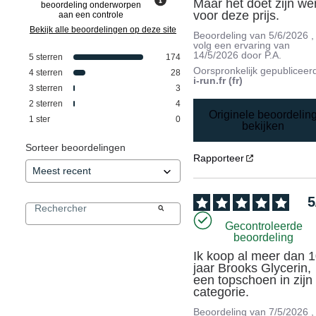
Maar het doet zijn wer
beoordeling onderworpen
voor deze prijs.
aan een controle
Bekijk alle beoordelingen op deze site
Beoordeling van
5/6/2026
,
volg een ervaring van
14/5/2026
door
P.A.
5
sterren
174
Oorspronkelijk gepubliceer
4
sterren
28
i-run.fr (fr)
3
sterren
3
2
sterren
4
Originele beoordelin
1
ster
0
bekijken
Sorteer beoordelingen
Rapporteer
5
Gecontroleerde
beoordeling
Ik koop al meer dan 1
jaar Brooks Glycerin, 
een topschoen in zijn 
categorie.
Beoordeling van
7/5/2026
,