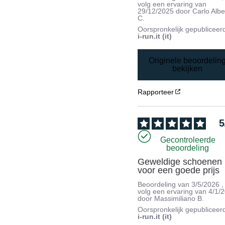
volg een ervaring van
29/12/2025
door
Carlo Albe
C.
Oorspronkelijk gepubliceer
i-run.it (it)
Originele beoordelin
bekijken
Rapporteer
5
Gecontroleerde
beoordeling
Geweldige schoenen 
voor een goede prijs
Beoordeling van
3/5/2026
,
volg een ervaring van
4/1/
door
Massimiliano B.
Oorspronkelijk gepubliceer
i-run.it (it)