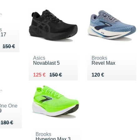
s
 17
u de 150 €
 134 €
150 €
Asics
Brooks
Novablast 5
Revel Max
Au lieu de 150 €
Vendu 125 €
Vendu 120 €
125 €
150 €
120 €
One One
9
u de 180 €
132 €
180 €
Brooks
Hyperion Max 3