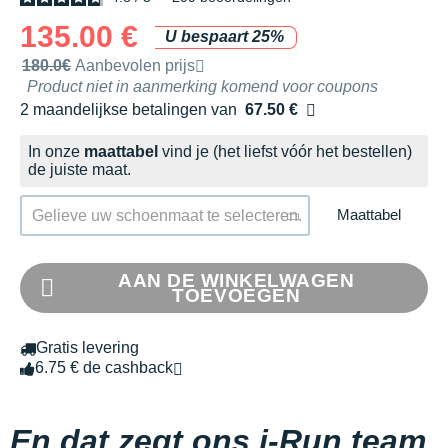
135.00 €
U bespaart 25%
Door het merk aanbevolen verkoopprijs
180.0€
Aanbevolen prijs
Product niet in aanmerking komend voor coupons
2 maandelijkse betalingen van
67.50 €
zonder kosten
In onze
maattabel
vind je (het liefst vóór het bestellen)
de juiste maat.
Maattabel
Gelieve uw schoenmaat te selecteren.
AAN DE WINKELWAGEN
TOEVOEGEN
Gratis levering
6.75 € de cashback
En dat zegt ons i-Run team