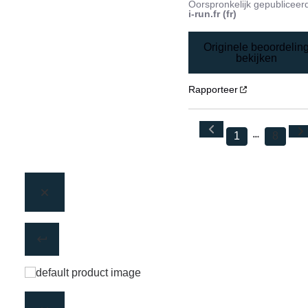
Oorspronkelijk gepubliceer
i-run.fr (fr)
Originele beoordelin
bekijken
Rapporteer
1
8