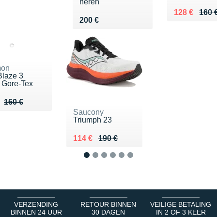
heren
Au lieu de 1
Vendu 128 
128 €
160 
Vendu 200 €
200 €
mon
Blaze 3
Gore-Tex
u de 160 €
 114 €
160 €
Saucony
Triumph 23
Au lieu de 190 €
Vendu 114 €
114 €
190 €
1
2
3
4
5
6
VERZENDING
RETOUR BINNEN
VEILIGE BETALING
BINNEN 24 UUR
30 DAGEN
IN 2 OF 3 KEER