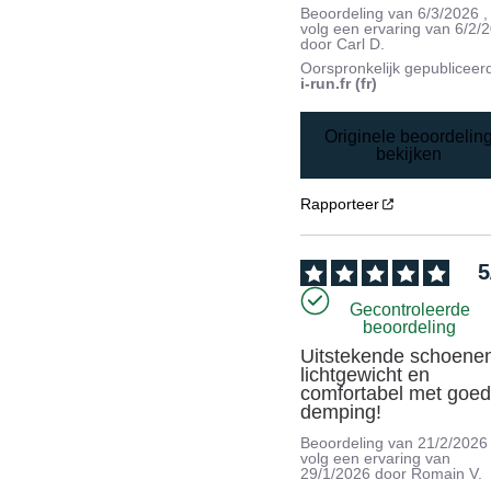
Beoordeling van
6/3/2026
,
volg een ervaring van
6/2/
door
Carl D.
Oorspronkelijk gepubliceer
i-run.fr (fr)
Originele beoordelin
bekijken
Rapporteer
5
Gecontroleerde
beoordeling
Uitstekende schoenen
lichtgewicht en 
comfortabel met goed
demping!
Beoordeling van
21/2/2026
volg een ervaring van
29/1/2026
door
Romain V.