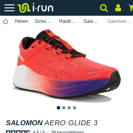
Heren
Schoenen
Hardlopen
Salomon
Salomon Aero Glide 3
1
2
3
4
SALOMON
AERO GLIDE 3
4.8
/
5
-
38
beoordelingen