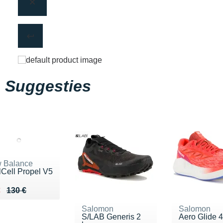
Suggesties
 Balance
lCell Propel V5
ieu de 130 €
du 94 €
€
130 €
Salomon
Salomon
S/LAB Generis 2
Aero Glide 4