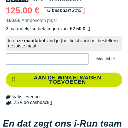
125.00 €
U bespaart 21%
Door het merk aanbevolen verkoopprijs
160.0€
Aanbevolen prijs
2 maandelijkse betalingen van
62.50 €
zonder kosten
In onze
maattabel
vind je (het liefst vóór het bestellen)
de juiste maat.
Maattabel
AAN DE WINKELWAGEN
TOEVOEGEN
Gratis levering
6.25 € de cashback
En dat zegt ons i-Run team