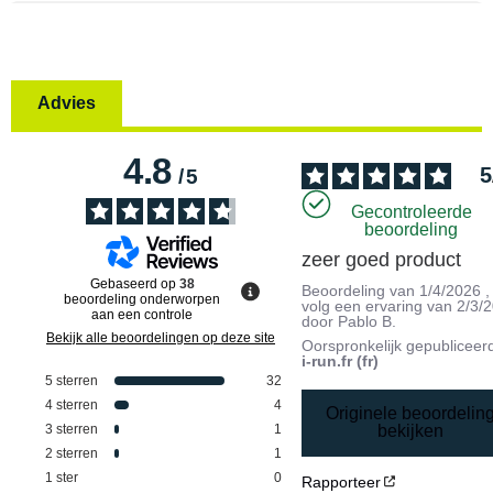
Advies
4.8
5
/
5
Gecontroleerde
beoordeling
zeer goed product
Gebaseerd op
38
Beoordeling van
1/4/2026
,
beoordeling onderworpen
volg een ervaring van
2/3/
aan een controle
door
Pablo B.
Bekijk alle beoordelingen op deze site
Oorspronkelijk gepubliceer
i-run.fr (fr)
5
sterren
32
4
sterren
4
Originele beoordelin
3
sterren
1
bekijken
2
sterren
1
1
ster
0
Rapporteer