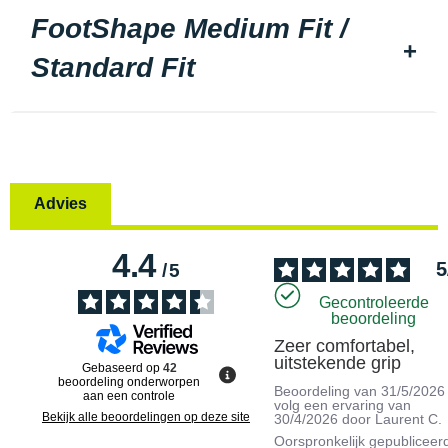
FootShape Medium Fit /
Standard Fit
Advies
4.4
5
/
5
Gecontroleerde
beoordeling
Zeer comfortabel, 
uitstekende grip
Gebaseerd op
42
beoordeling onderworpen
Beoordeling van
31/5/2026
aan een controle
volg een ervaring van
Bekijk alle beoordelingen op deze site
30/4/2026
door
Laurent C.
Oorspronkelijk gepubliceer