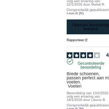
volg een ervaring van
22/1/2026
door
Mehdi R.
Oorspronkelijk gepubliceer
i-run.fr (fr)
Originele beoordelin
bekijken
Rapporteer
4
Gecontroleerde
beoordeling
Brede schoenen, 
passen perfect aan mi
voeten.

 Voeten
Beoordeling van
13/2/2026
volg een ervaring van
18/1/2026
door
Liborio B.
Oorspronkelijk gepubliceer
i-run.fr (fr)