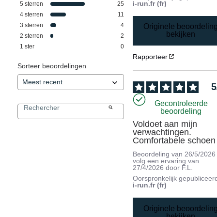
i-run.fr (fr)
5
sterren
25
4
sterren
11
3
sterren
4
Originele beoordelin
bekijken
2
sterren
2
1
ster
0
Rapporteer
Sorteer beoordelingen
5
Gecontroleerde
beoordeling
Voldoet aan mijn 
verwachtingen. 
Comfortabele schoen
Beoordeling van
26/5/2026
volg een ervaring van
27/4/2026
door
F.L.
Oorspronkelijk gepubliceer
i-run.fr (fr)
Originele beoordelin
bekijken