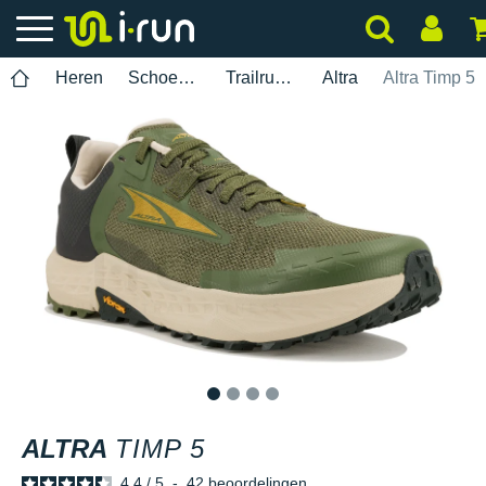
Heren
Schoenen
Trailrunning
Altra
Altra Timp 5
1
2
3
4
ALTRA
TIMP 5
4.4
/
5
-
42
beoordelingen