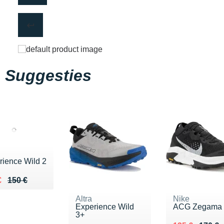
Suggesties
rience Wild 2
eu de 150 €
u 107 €
€
150 €
Altra
Nike
Experience Wild
ACG Zegama
3+