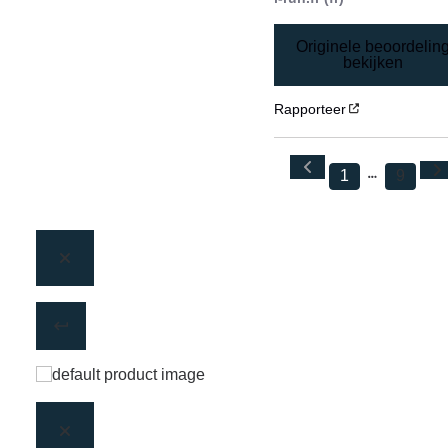
Originele beoordelin
bekijken
Rapporteer
1
9