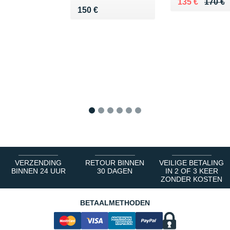
Au lieu de 17
Vendu 135 €
135 €
170 €
Vendu 150 €
150 €
1
2
3
4
5
6
VERZENDING
RETOUR BINNEN
VEILIGE BETALING
BINNEN 24 UUR
30 DAGEN
IN 2 OF 3 KEER
ZONDER KOSTEN
BETAALMETHODEN