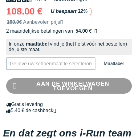
108.00 €
U bespaart 32%
Door het merk aanbevolen verkoopprijs
160.0€
Aanbevolen prijs
2 maandelijkse betalingen van
54.00 €
zonder kosten
In onze
maattabel
vind je (het liefst vóór het bestellen)
de juiste maat.
Maattabel
Gelieve uw schoenmaat te selecteren.
AAN DE WINKELWAGEN
TOEVOEGEN
Gratis levering
5.40 € de cashback
En dat zegt ons i-Run team