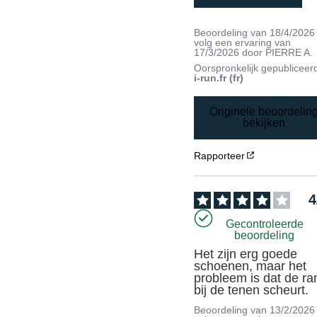
Beoordeling van
18/4/2026
volg een ervaring van
17/3/2026
door
PIERRE A.
Oorspronkelijk gepubliceer
i-run.fr (fr)
Originele beoordelin
bekijken
Rapporteer
4
Gecontroleerde
beoordeling
Het zijn erg goede 
schoenen, maar het 
probleem is dat de ran
bij de tenen scheurt.
Beoordeling van
13/2/2026