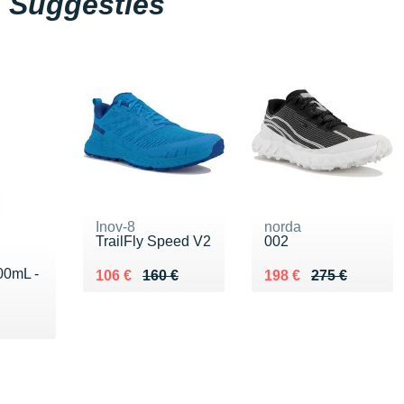
Suggesties
Inov-8
norda
TrailFly Speed V2
002
00mL -
Au lieu de 160 €
Vendu 106 €
Au lieu de 275 €
Vendu 198 €
106 €
160 €
198 €
275 €