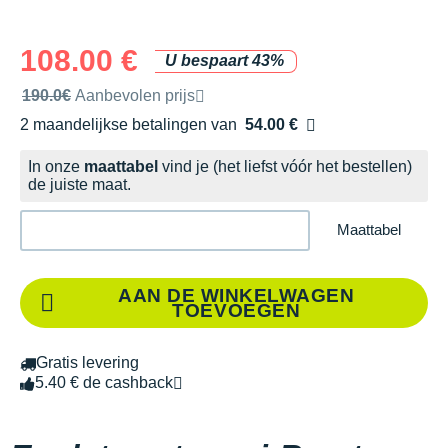
108.00 €
U bespaart 43%
Door het merk aanbevolen verkoopprijs
190.0€
Aanbevolen prijs
2 maandelijkse betalingen van
54.00 €
zonder kosten
In onze
maattabel
vind je (het liefst vóór het bestellen)
de juiste maat.
Maattabel
AAN DE WINKELWAGEN
TOEVOEGEN
Gratis levering
5.40 € de cashback