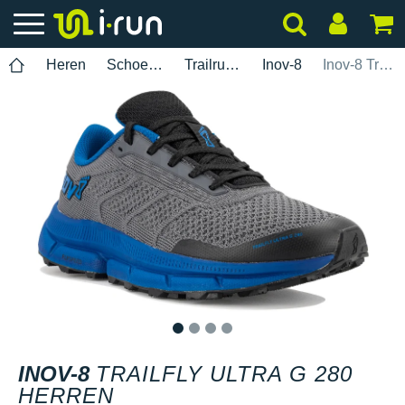
Heren
Schoenen
Trailrunning
Inov-8
Inov-8 TrailFly Ultra G 280 Herren
1
2
3
4
INOV-8
TRAILFLY ULTRA G 280
HERREN