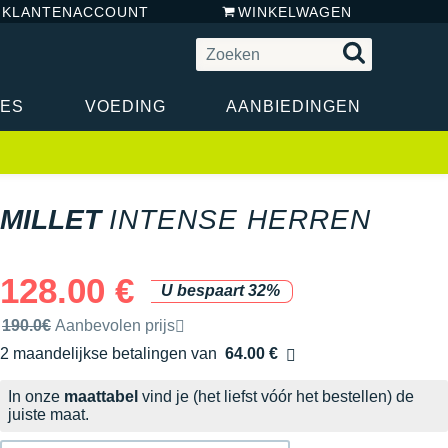
N KLANTENACCOUNT
WINKELWAGEN
RES
VOEDING
AANBIEDINGEN
MILLET
INTENSE HERREN
128.00 €
U bespaart 32%
Door het merk aanbevolen verkoopprijs
190.0€
Aanbevolen prijs
2 maandelijkse betalingen van
64.00 €
zonder kosten
In onze
maattabel
vind je (het liefst vóór het bestellen) de
juiste maat.