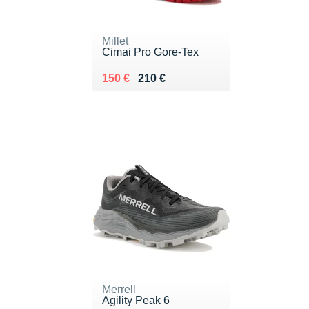
Millet
Cimai Pro Gore-Tex
Au lieu de 210 €
Vendu 150 €
150 €
210 €
Merrell
Agility Peak 6