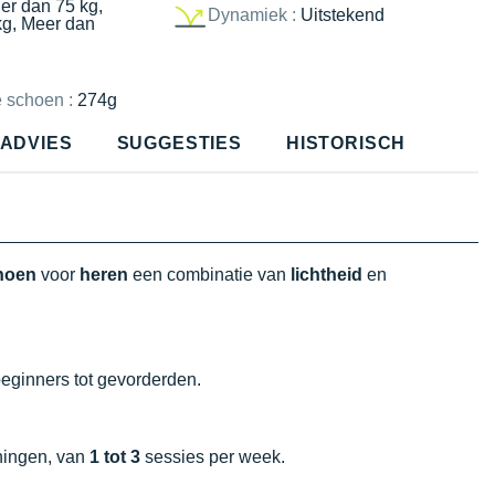
er dan 75 kg,
Dynamiek :
Uitstekend
kg, Meer dan
e schoen :
274g
ADVIES
SUGGESTIES
HISTORISCH
choen
voor
heren
een combinatie van
lichtheid
en
beginners tot gevorderden.
iningen, van
1 tot 3
sessies per week.