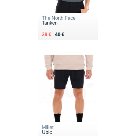
The North Face
Tanken
Au lieu de 40 €
Vendu 29 €
29 €
40 €
Millet
Ubic