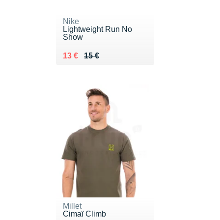
Nike
Lightweight Run No
Show
Au lieu de 15 €
Vendu 13 €
13 €
15 €
Millet
Cimaï Climb