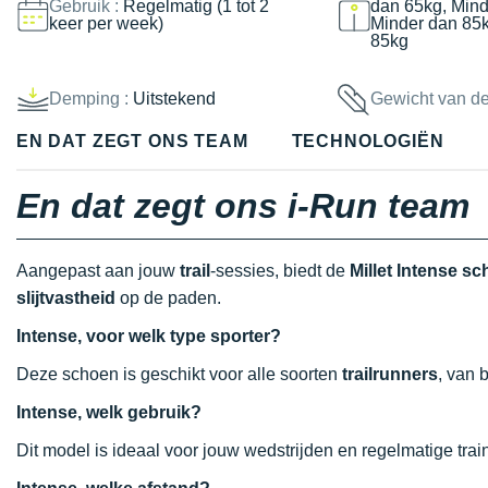
Gebruik :
Regelmatig (1 tot 2
dan 65kg, Mind
keer per week)
Minder dan 85
85kg
Demping :
Uitstekend
Gewicht van d
EN DAT ZEGT ONS TEAM
TECHNOLOGIËN
En dat zegt ons i-Run team
Aangepast aan jouw
trail
-sessies, biedt de
Millet Intense s
slijtvastheid
op de paden.
Intense, voor welk type sporter?
Deze schoen is geschikt voor alle soorten
trailrunners
, van 
Intense, welk gebruik?
Dit model is ideaal voor jouw wedstrijden en regelmatige tra