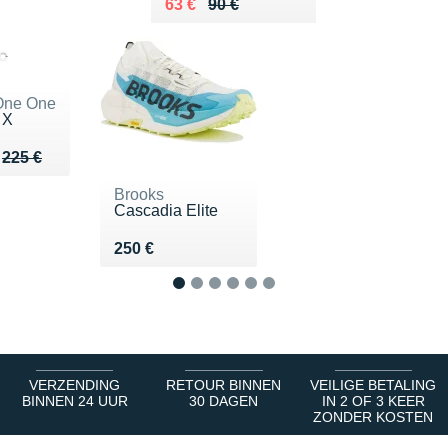
Au lieu de 90 €
Vendu 63 €
63 €
90 €
One One
 X
u de 225 €
165 €
225 €
Brooks
Cascadia Elite
Vendu 250 €
250 €
1
2
3
4
5
6
VERZENDING
RETOUR BINNEN
VEILIGE BETALING
BINNEN 24 UUR
30 DAGEN
IN 2 OF 3 KEER
ZONDER KOSTEN