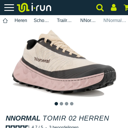
Heren
Schoenen
Trailrunning
NNormal
NNormal Tomir 02 Herren
1
2
3
4
NNORMAL
TOMIR 02 HERREN
4.7
/
5
-
3
beoordelingen