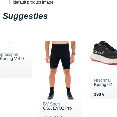
Suggesties
pressport
 Racing V 4.0
l
du 20 €
€
NNormal
Kjerag 02
Vendu 190 
190 €
BV Sport
CSX EVO2 Pro