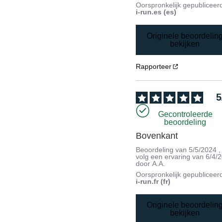
Oorspronkelijk gepubliceer
i-run.es (es)
Originele beoordelin
bekijken
Rapporteer
5
Gecontroleerde
beoordeling
Bovenkant
Beoordeling van
5/5/2024
,
volg een ervaring van
6/4/
door
A.A.
Oorspronkelijk gepubliceer
i-run.fr (fr)
Originele beoordelin
bekijken