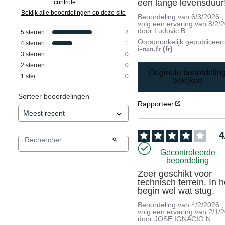
een lange levensduur
controle
Bekijk alle beoordelingen op deze site
Beoordeling van
6/3/2026
,
volg een ervaring van
8/2/
door
Ludovic B.
5
sterren
2
Oorspronkelijk gepubliceer
4
sterren
1
i-run.fr (fr)
3
sterren
0
2
sterren
0
Originele beoordelin
1
ster
0
bekijken
Sorteer beoordelingen
Rapporteer
4
Gecontroleerde
beoordeling
Zeer geschikt voor 
technisch terrein. In he
begin wel wat stug.
Beoordeling van
4/2/2026
,
volg een ervaring van
2/1/
door
JOSE IGNACIO N.