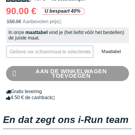
90.00 €
U bespaart 40%
Door het merk aanbevolen verkoopprijs
150.0€
Aanbevolen prijs
In onze
maattabel
vind je (het liefst vóór het bestellen)
de juiste maat.
Maattabel
Gelieve uw schoenmaat te selecteren.
AAN DE WINKELWAGEN
TOEVOEGEN
Gratis levering
4.50 € de cashback
En dat zegt ons i-Run team