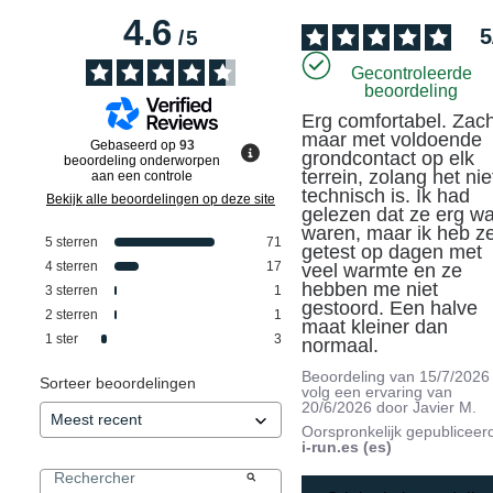
4.6
5
/
5
Gecontroleerde
beoordeling
Erg comfortabel. Zach
maar met voldoende 
Gebaseerd op
93
grondcontact op elk 
beoordeling onderworpen
terrein, zolang het niet
aan een controle
technisch is. Ik had 
Bekijk alle beoordelingen op deze site
gelezen dat ze erg wa
waren, maar ik heb ze
5
sterren
71
getest op dagen met 
4
sterren
17
veel warmte en ze 
hebben me niet 
3
sterren
1
gestoord. Een halve 
2
sterren
1
maat kleiner dan 
1
ster
3
normaal.
Beoordeling van
15/7/2026
Sorteer beoordelingen
volg een ervaring van
20/6/2026
door
Javier M.
Oorspronkelijk gepubliceer
i-run.es (es)