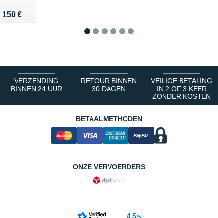
u de 150 €
 109 €
150 €
1
2
3
4
5
6
VERZENDING
RETOUR BINNEN
VEILIGE BETALING
BINNEN 24 UUR
30 DAGEN
IN 2 OF 3 KEER
ZONDER KOSTEN
BETAALMETHODEN
ONZE VERVOERDERS