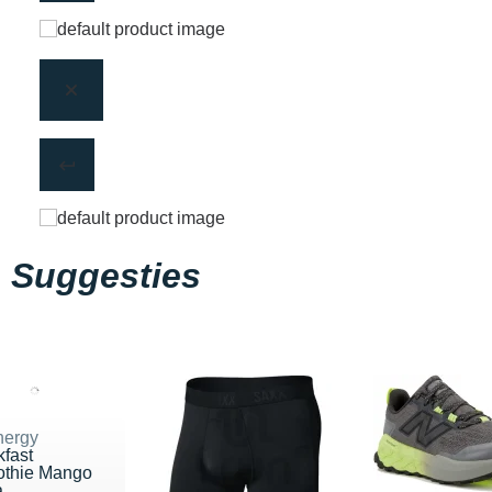
Suggesties
nergy
kfast
thie Mango
...