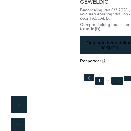
GEWELDIG
Beoordeling van
6/3/2026
,
volg een ervaring van
5/2/
door
PASCAL B.
Oorspronkelijk gepubliceer
i-run.fr (fr)
Originele beoordelin
bekijken
Rapporteer
1
19