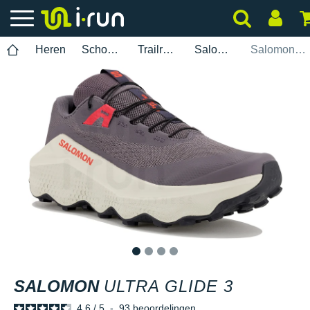
Heren
Schoenen
Trailrunning
Salomon
Salomon Ultra Glide 3
1
2
3
4
SALOMON
ULTRA GLIDE 3
4.6
/
5
-
93
beoordelingen