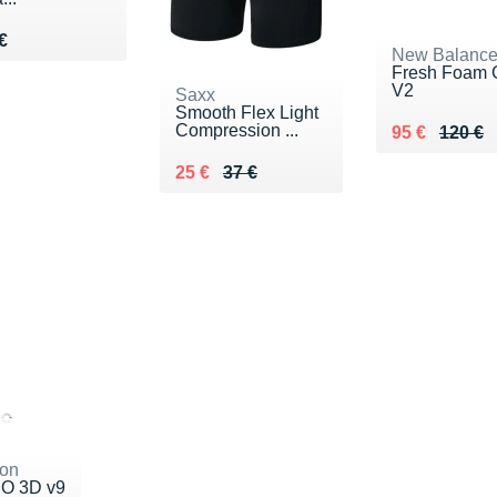
u 3.20 €
€
New Balanc
Fresh Foam 
V2
Saxx
Smooth Flex Light
Compression ...
Au lieu de 1
Vendu 95 €
95 €
120 €
Au lieu de 37 €
Vendu 25 €
25 €
37 €
on
O 3D v9