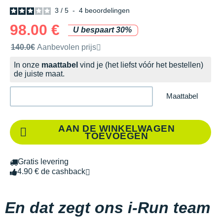
3
/
5
-
4
beoordelingen
98.00 €
U bespaart 30%
Door het merk aanbevolen verkoopprijs
140.0€
Aanbevolen prijs
In onze
maattabel
vind je (het liefst vóór het bestellen)
de juiste maat.
Maattabel
AAN DE WINKELWAGEN
TOEVOEGEN
Gratis levering
4.90 € de cashback
En dat zegt ons i-Run team