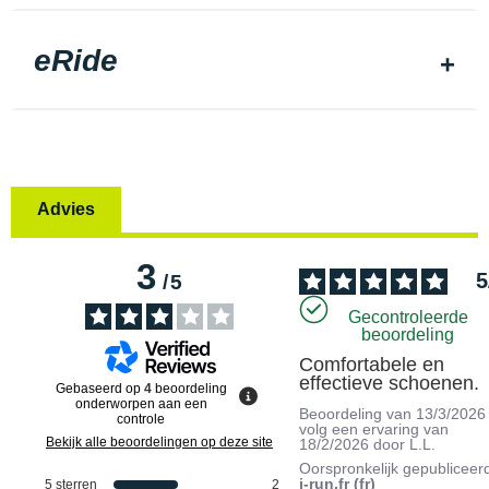
eRide
Advies
3
5
/
5
Gecontroleerde
beoordeling
Comfortabele en 
effectieve schoenen.
Gebaseerd op
4
beoordeling
onderworpen aan een
Beoordeling van
13/3/2026
controle
volg een ervaring van
Bekijk alle beoordelingen op deze site
18/2/2026
door
L.L.
Oorspronkelijk gepubliceer
i-run.fr (fr)
5
sterren
2