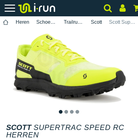
Heren
Schoenen
Trailrunning
Scott
Scott Supertrac Speed RC Herren
1
2
3
4
SCOTT
SUPERTRAC SPEED RC
HERREN