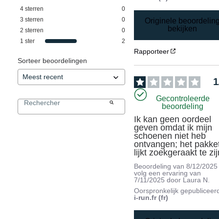
4
sterren
0
3
sterren
0
Originele beoordelin
bekijken
2
sterren
0
1
ster
2
Rapporteer
Sorteer beoordelingen
1
Gecontroleerde
beoordeling
Ik kan geen oordeel 
geven omdat ik mijn 
schoenen niet heb 
ontvangen; het pakket
lijkt zoekgeraakt te zij
Beoordeling van
8/12/2025
volg een ervaring van
7/11/2025
door
Laura N.
Oorspronkelijk gepubliceer
i-run.fr (fr)