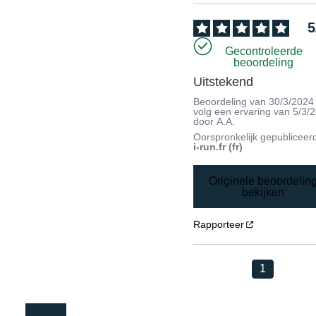
5
Gecontroleerde
beoordeling
Uitstekend
Beoordeling van
30/3/2024
volg een ervaring van
5/3/
door
A.A.
Oorspronkelijk gepubliceer
i-run.fr (fr)
Originele beoordelin
bekijken
Rapporteer
1