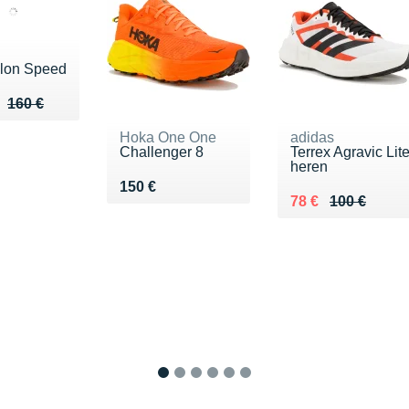
alon Speed
u de 160 €
 107 €
160 €
Hoka One One
adidas
Challenger 8
Terrex Agravic Lit
heren
Vendu 150 €
150 €
Au lieu de 100 €
Vendu 78 €
78 €
100 €
1
2
3
4
5
6