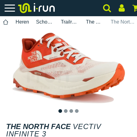
Heren
Schoenen
Trailrunning
The North Face
The North Face Vectiv Infinite 3
1
2
3
4
THE NORTH FACE
VECTIV
INFINITE 3