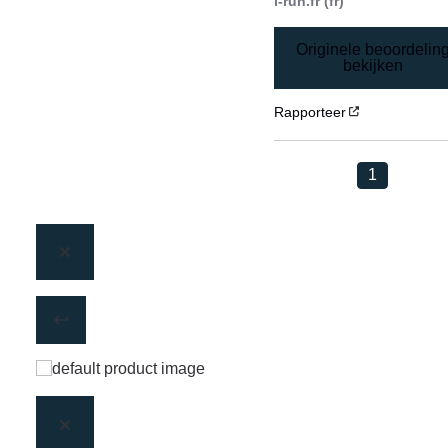
i-run.fr (fr)
Originele beoordelin
bekijken
Rapporteer
1