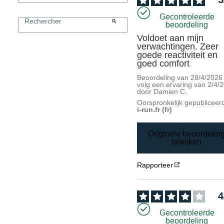
Gecontroleerde
beoordeling
Voldoet aan mijn 
verwachtingen. Zeer 
goede reactiviteit en 
goed comfort
Beoordeling van
28/4/2026
volg een ervaring van
2/4/
door
Damien C.
Oorspronkelijk gepubliceer
i-run.fr (fr)
Originele beoordelin
bekijken
Rapporteer
4
Gecontroleerde
beoordeling