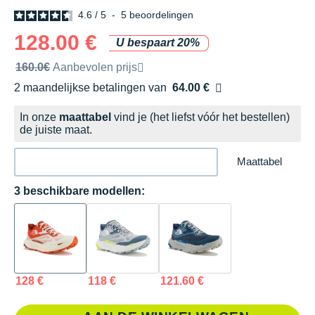
4.6
/
5
-
5
beoordelingen
128.00 €
U bespaart 20%
Door het merk aanbevolen verkoopprijs
160.0€
Aanbevolen prijs
2 maandelijkse betalingen van
64.00 €
zonder kosten
In onze
maattabel
vind je (het liefst vóór het bestellen)
de juiste maat.
Maattabel
3 beschikbare modellen:
128 €
118 €
121.60 €