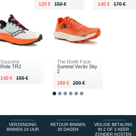
Au lieu de 150 €
Vendu 120 €
Au lieu de 170 €
Vendu 140 €
120 €
150 €
140 €
170 €
Saucony
The North Face
Ride TR2
Summit Vectiv Sky
2
Au lieu de 155 €
Vendu 140 €
140 €
155 €
Au lieu de 200 €
Vendu 169 €
169 €
200 €
1
2
3
4
5
6
VERZENDING
RETOUR BINNEN
VEILIGE BETALING
BINNEN 24 UUR
30 DAGEN
IN 2 OF 3 KEER
ZONDER KOSTEN