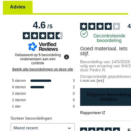
Advies
4.6
4
/
5
Gecontroleerde
beoordeling
Goed materiaal. Iets 
stijf.
Gebaseerd op
5
beoordeling
onderworpen aan een
Beoordeling van
14/5/2026
controle
volg een ervaring van
9/4/
Bekijk alle beoordelingen op deze site
door
Pedro R.
Oorspronkelijk gepubliceer
i-run.es (es)
5
sterren
3
4
sterren
2
3
sterren
0
Originele beoordelin
bekijken
2
sterren
0
1
ster
0
Rapporteer
Sorteer beoordelingen
5