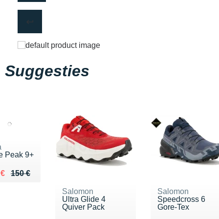
Suggesties
a
e Peak 9+
ieu de 150 €
du 110 €
 €
150 €
Salomon
Salomon
Ultra Glide 4
Speedcross 6
Quiver Pack
Gore-Tex