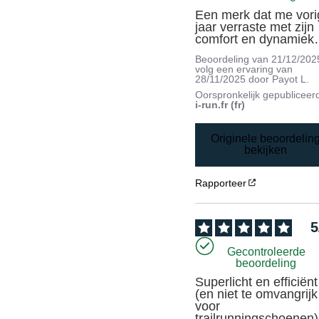
Een merk dat me vorig
jaar verraste met zijn 
comfort en dynamie
Beoordeling van
21/12/202
volg een ervaring van
28/11/2025
door
Payot L.
Oorspronkelijk gepubliceer
i-run.fr (fr)
Originele beoordelin
bekijken
Rapporteer
5
Gecontroleerde
beoordeling
Superlicht en efficiënt 
(en niet te omvangrijk 
voor 
trailrunningschoenen)