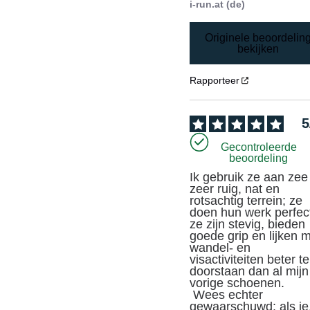
i-run.at (de)
Originele beoordelin
bekijken
Rapporteer
5
Gecontroleerde
beoordeling
Ik gebruik ze aan zee 
zeer ruig, nat en 
rotsachtig terrein; ze 
doen hun werk perfect
ze zijn stevig, bieden 
goede grip en lijken mi
wandel- en 
visactiviteiten beter te 
doorstaan dan al mijn 
vorige schoenen.

 Wees echter 
gewaarschuwd: als je,