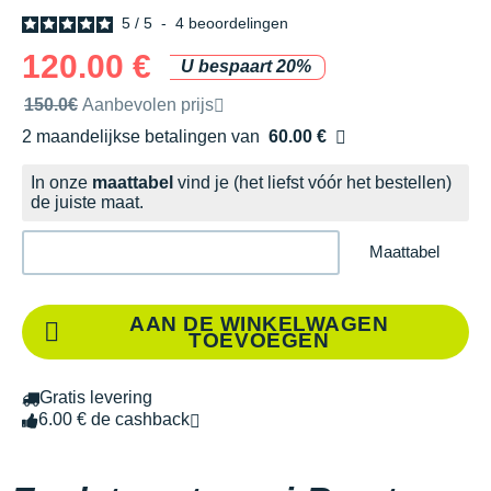
5
/
5
-
4
beoordelingen
120.00 €
U bespaart 20%
Door het merk aanbevolen verkoopprijs
150.0€
Aanbevolen prijs
2 maandelijkse betalingen van
60.00 €
zonder kosten
In onze
maattabel
vind je (het liefst vóór het bestellen)
de juiste maat.
Maattabel
AAN DE WINKELWAGEN
TOEVOEGEN
Gratis levering
6.00 € de cashback