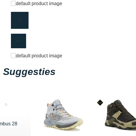
Suggesties
mbus 28