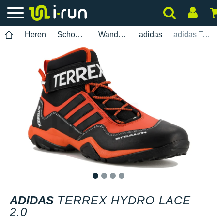
Heren
Schoenen
Wandelen
adidas
adidas Terrex Hydro Lace 2.0
1
2
3
4
ADIDAS
TERREX HYDRO LACE
2.0