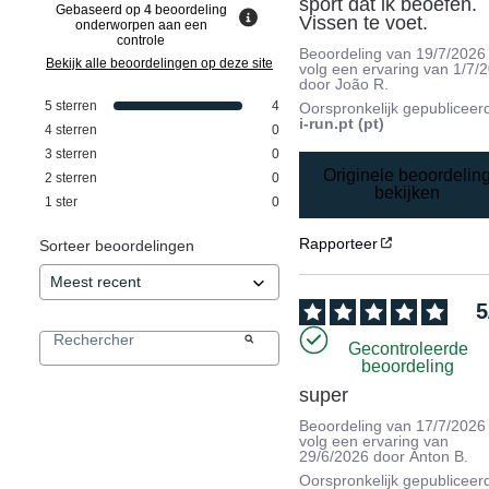
sport dat ik beoefen. 
Gebaseerd op
4
beoordeling
Vissen te voet.
onderworpen aan een
controle
Beoordeling van
19/7/2026
Bekijk alle beoordelingen op deze site
volg een ervaring van
1/7/
door
João R.
5
sterren
4
Oorspronkelijk gepubliceer
i-run.pt (pt)
4
sterren
0
3
sterren
0
Originele beoordelin
2
sterren
0
bekijken
1
ster
0
Rapporteer
Sorteer beoordelingen
5
Gecontroleerde
beoordeling
super
Beoordeling van
17/7/2026
volg een ervaring van
29/6/2026
door
Anton B.
Oorspronkelijk gepubliceer