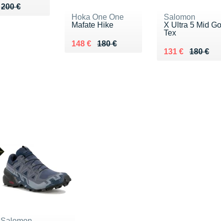
u de 200 €
137 €
200 €
Hoka One One
Salomon
Mafate Hike
X Ultra 5 Mid Go
Tex
Au lieu de 180 €
Vendu 148 €
148 €
180 €
Au lieu de 180 
Vendu 131 €
131 €
180 €
Salomon