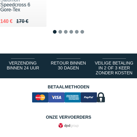
Speedcross 6
Gore-Tex
Au lieu de 170 €
Vendu 140 €
140 €
170 €
1
2
3
4
5
6
VERZENDING
RETOUR BINNEN
VEILIGE BETALING
BINNEN 24 UUR
30 DAGEN
IN 2 OF 3 KEER
ZONDER KOSTEN
BETAALMETHODEN
ONZE VERVOERDERS