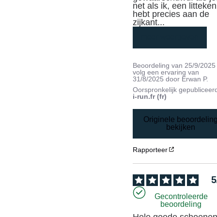
net als ik, een litteken 
hebt precies aan de 
zijkant
...
meer weergeven
Beoordeling van
25/9/2025
volg een ervaring van
31/8/2025
door
Erwan P.
Oorspronkelijk gepubliceer
i-run.fr (fr)
Originele beoordelin
bekijken
Rapporteer
5
Gecontroleerde
beoordeling