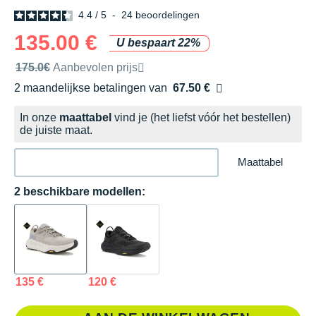
4.4
/
5
-
24
beoordelingen
135.00 €
U bespaart 22%
Door het merk aanbevolen verkoopprijs
175.0€
Aanbevolen prijs
2 maandelijkse betalingen van
67.50 €
zonder kosten
In onze
maattabel
vind je (het liefst vóór het bestellen)
de juiste maat.
Maattabel
2 beschikbare modellen:
135 €
120 €