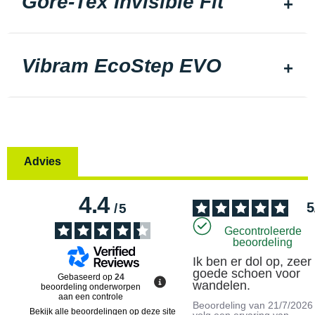
Gore-Tex Invisible Fit
Vibram EcoStep EVO
Advies
4.4
5
/
5
Gecontroleerde
beoordeling
Ik ben er dol op, zeer 
goede schoen voor 
Gebaseerd op
24
wandelen.
beoordeling onderworpen
aan een controle
Beoordeling van
21/7/2026
Bekijk alle beoordelingen op deze site
volg een ervaring van