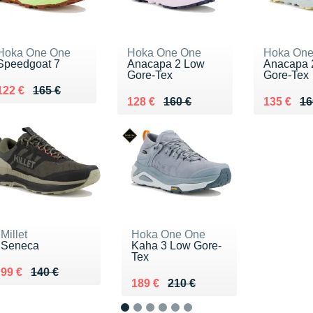
Hoka One One
Hoka One One
Hoka One
Speedgoat 7
Anacapa 2 Low
Anacapa 
Gore-Tex
Gore-Tex
Au lieu de 165 €
Vendu 122 €
122 €
165 €
Au lieu de 160 €
Vendu 128 €
Au lieu d
Vendu 13
128 €
160 €
135 €
16
Millet
Hoka One One
Seneca
Kaha 3 Low Gore-
Tex
Au lieu de 140 €
Vendu 99 €
99 €
140 €
Au lieu de 210 €
Vendu 189 €
189 €
210 €