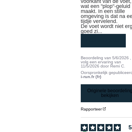
voorkant van de voet, 
wat een "plop"-geluid 
maakt. In een stille 
omgeving is dat na ee
tijdje vervelend.

De voet wordt niet erg
goed zi
...
meer weergeven
Beoordeling van
5/6/2026
,
volg een ervaring van
11/5/2026
door
Remi C.
Oorspronkelijk gepubliceer
i-run.fr (fr)
Originele beoordelin
bekijken
Rapporteer
5