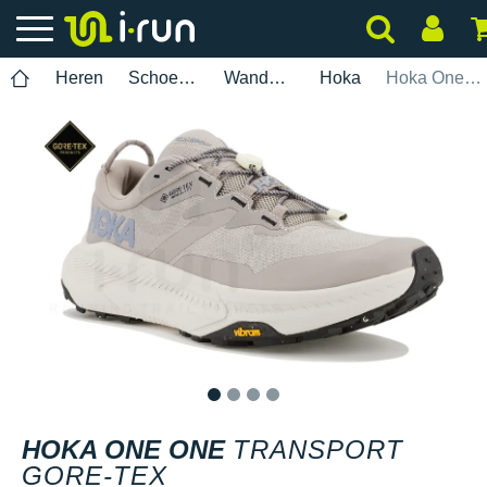
Heren
Schoenen
Wandelen
Hoka
Hoka One One Transport Gore-Tex
1
2
3
4
HOKA ONE ONE
TRANSPORT
GORE-TEX