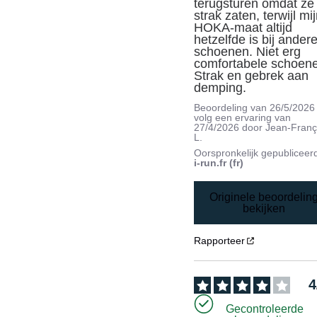
terugsturen omdat ze 
strak zaten, terwijl mij
HOKA-maat altijd 
hetzelfde is bij andere
schoenen. Niet erg 
comfortabele schoene
Strak en gebrek aan 
demping.
Beoordeling van
26/5/2026
volg een ervaring van
27/4/2026
door
Jean-Franç
L.
Oorspronkelijk gepubliceer
i-run.fr (fr)
Originele beoordelin
bekijken
Rapporteer
4
Gecontroleerde