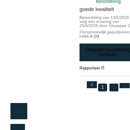
beoordeling
goede kwaliteit
Beoordeling van
13/5/2026
volg een ervaring van
25/4/2026
door
Giuseppe G
Oorspronkelijk gepubliceer
i-run.it (it)
Originele beoordelin
bekijken
Rapporteer
1
5