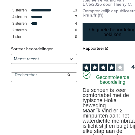
17/6/2026
door
Thierry C.
5
sterren
13
Oorspronkelijk gepubliceer
i-run.fr (fr)
4
sterren
7
3
sterren
4
Originele beoordelin
2
sterren
0
bekijken
1
ster
0
Rapporteer
Sorteer beoordelingen
4
Gecontroleerde
beoordeling
De schoen is zeer 
comfortabel met de 
typische Hoka-
beweging.

Maar ik vind er 2 
minpunten aan: het 
waterdichte membraa
is licht stijf en buigt bij
elke stap aan de 