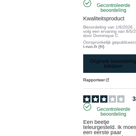
Gecontroleerde
beoordeling
Kwaliteitsproduct
Beoordeling van
1/6/2026
,
volg een ervaring van
8/5/
door
Dominique C.
Oorspronkelijk gepubliceer
i-run.fr (fr)
Originele beoordelin
bekijken
Rapporteer
3
Gecontroleerde
beoordeling
Een beetje 
teleurgesteld. Ik moest
een eerste paar 